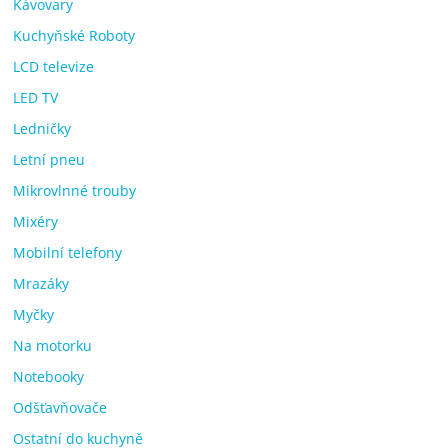
Kávovary
Kuchyňské Roboty
LCD televize
LED TV
Ledničky
Letní pneu
Mikrovlnné trouby
Mixéry
Mobilní telefony
Mrazáky
Myčky
Na motorku
Notebooky
Odšťavňovače
Ostatní do kuchyně