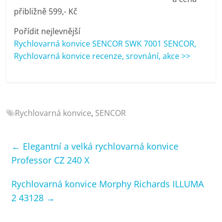
porovnání
přibližně 599,- Kč
Elektro
OK,
Pořídit nejlevnější
recenze,
Rychlovarná konvice SENCOR SWK 7001 SENCOR,
pračky,
Rychlovarná konvice recenze, srovnání, akce >>
televize,
notebooky,
mobilní
telefony,
Rychlovarná konvice
,
SENCOR
kávovary,
bazény
←
Elegantní a velká rychlovarná konvice
Professor CZ 240 X
Rychlovarná konvice Morphy Richards ILLUMA
2 43128
→