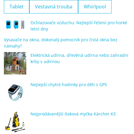
Tablet
Vestavná trouba
Whirlpool
Ochlazovače vzduchu: Nejlepší řešení pro horké
letní dny
Vysavače na okna, dokonalý pomocník pro čistá okna bez
námahy?
Elektrická udírna, dřevěná udírna nebo zahradní
krby s udírnou
Nejlepší chytré hodinky pro děti s GPS
Nejprodávanější tlaková myčka Kärcher K5