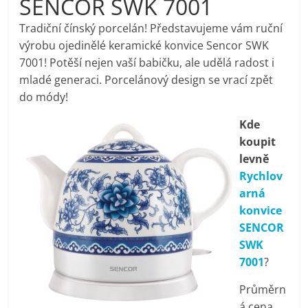
SENCOR SWK 7001
pračky,
Tradiční čínský porcelán! Představujeme vám ruční
výrobu ojedinělé keramické konvice Sencor SWK
televize,
7001! Potěší nejen vaší babičku, ale udělá radost i
mladé generaci. Porcelánový design se vrací zpět
notebooky,
do módy!
Kde
mobilní
koupit
levně
telefony,
Rychlov
arná
kávovary,
konvice
SENCOR
bazény
SWK
7001
?
Nejlepší
Průměrn
elektronika
á cena