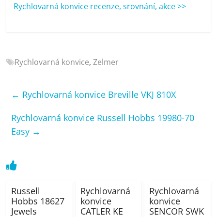
porovnání
Rychlovarná konvice recenze, srovnání, akce >>
Elektro
OK,
recenze,
pračky,
Rychlovarná konvice
,
Zelmer
televize,
notebooky,
mobilní
←
Rychlovarná konvice Breville VKJ 810X
telefony,
kávovary,
Rychlovarná konvice Russell Hobbs 19980-70
bazény
Easy
→
Russell
Rychlovarná
Rychlovarná
Hobbs 18627
konvice
konvice
Jewels
CATLER KE
SENCOR SWK