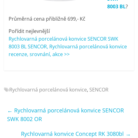
porovnání
8003 BL
?
Elektro
OK,
Průměrná cena přibližně 699,- Kč
recenze,
Pořídit nejlevnější
pračky,
Rychlovarná porcelánová konvice SENCOR SWK
televize,
8003 BL SENCOR, Rychlovarná porcelánová konvice
notebooky,
recenze, srovnání, akce >>
mobilní
telefony,
kávovary,
bazény
Rychlovarná porcelánová konvice
,
SENCOR
←
Rychlovarná porcelánová konvice SENCOR
SWK 8002 OR
Rychlovarná konvice Concept RK 3080bl
→