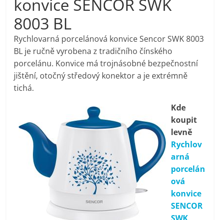
konvice SENCOR SWK
pračky,
8003 BL
televize,
Rychlovarná porcelánová konvice Sencor SWK 8003
BL je ručně vyrobena z tradičního čínského
porcelánu. Konvice má trojnásobné bezpečnostní
notebooky,
jištění, otočný středový konektor a je extrémně
tichá.
mobilní
Kde
telefony,
koupit
levně
Rychlov
kávovary,
arná
porcelán
bazény
ová
konvice
Nejlepší
SENCOR
elektronika
SWK