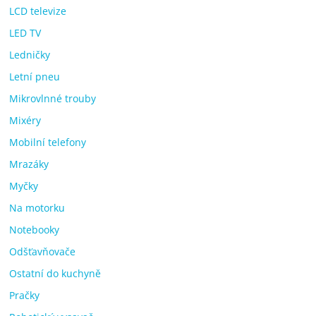
LCD televize
LED TV
Ledničky
Letní pneu
Mikrovlnné trouby
Mixéry
Mobilní telefony
Mrazáky
Myčky
Na motorku
Notebooky
Odšťavňovače
Ostatní do kuchyně
Pračky