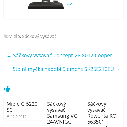
porovnání
>>
Elektro
OK,
recenze,
pračky,
Miele
,
Sáčkový vysavač
televize,
notebooky,
mobilní
←
Sáčkový vysavač Concept VP 8012 Cooper
telefony,
kávovary,
Stolní myčka nádobí Siemens SK25E210EU
→
bazény
Miele G 5220
Sáčkový
Sáčkový
SC
vysavač
vysavač
Samsung VC
Rowenta RO
12.9.2013
24AVNJGGT
563501