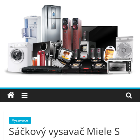
Přeskočit
na
obsah
Elektro
OK
–
nejlepší
elektronika
Vysavače
Sáčkový vysavač Miele S
porovnání,