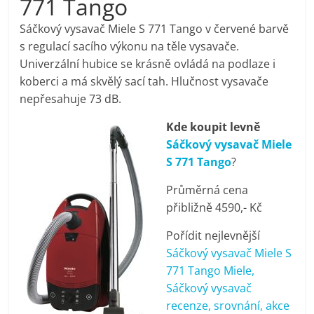
771 Tango
pračky,
Sáčkový vysavač Miele S 771 Tango v červené barvě
s regulací sacího výkonu na těle vysavače.
televize,
Univerzální hubice se krásně ovládá na podlaze i
koberci a má skvělý sací tah. Hlučnost vysavače
notebooky,
nepřesahuje 73 dB.
Kde koupit levně
mobilní
Sáčkový vysavač Miele
S 771 Tango
?
telefony,
Průměrná cena
přibližně 4590,- Kč
kávovary,
Pořídit nejlevnější
bazény
Sáčkový vysavač Miele S
771 Tango Miele,
Sáčkový vysavač
Nejlepší
recenze, srovnání, akce
elektronika