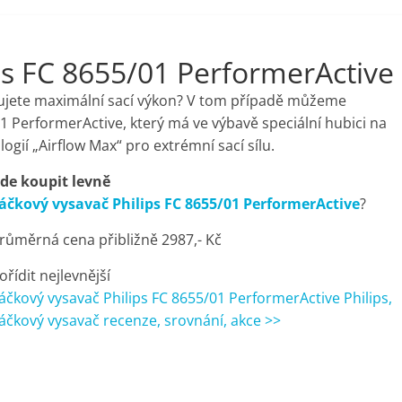
ps FC 8655/01 PerformerActive
jete maximální sací výkon? V tom případě můžeme
1 PerformerActive, který má ve výbavě speciální hubici na
gií „Airflow Max“ pro extrémní sací sílu.
de koupit levně
áčkový vysavač Philips FC 8655/01 PerformerActive
?
růměrná cena přibližně 2987,- Kč
ořídit nejlevnější
áčkový vysavač Philips FC 8655/01 PerformerActive Philips,
áčkový vysavač recenze, srovnání, akce >>