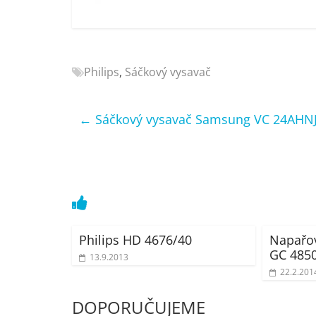
Nejlepší
elektronika
porovnání
Elektro
Philips
,
Sáčkový vysavač
OK,
recenze,
pračky,
←
Sáčkový vysavač Samsung VC 24AHN
televize,
notebooky,
mobilní
telefony,
kávovary,
bazény
Philips HD 4676/40
Napařov
GC 4850
13.9.2013
22.2.201
DOPORUČUJEME