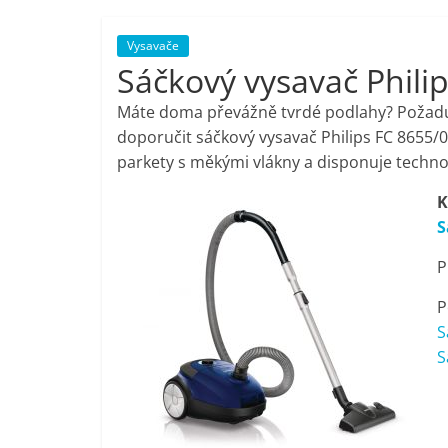
porovnání,
Vysavače
Sáčkový vysavač Phili
pračky,
Máte doma převážně tvrdé podlahy? Požadu
televize,
doporučit sáčkový vysavač Philips FC 8655/0
parkety s měkými vlákny a disponuje technolo
notebooky,
K
S
mobilní
P
telefony,
P
S
kávovary,
S
bazény