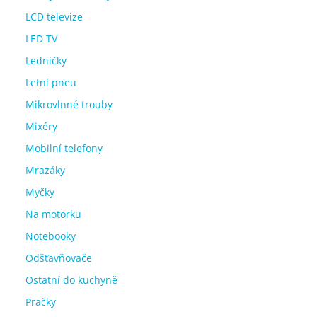
LCD televize
LED TV
Ledničky
Letní pneu
Mikrovlnné trouby
Mixéry
Mobilní telefony
Mrazáky
Myčky
Na motorku
Notebooky
Odšťavňovače
Ostatní do kuchyně
Pračky