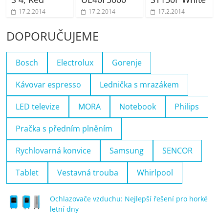
17.2.2014
17.2.2014
17.2.2014
DOPORUČUJEME
Bosch
Electrolux
Gorenje
Kávovar espresso
Lednička s mrazákem
LED televize
MORA
Notebook
Philips
Pračka s předním plněním
Rychlovarná konvice
Samsung
SENCOR
Tablet
Vestavná trouba
Whirlpool
Ochlazovače vzduchu: Nejlepší řešení pro horké
letní dny