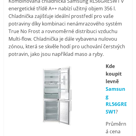
Kombinovaná chladnička Samsung RL56GRESW1 v
pračky,
energetické třídě A++ nabízí užitný objem 356 l.
Chladnička zajišťuje ideální prostředí pro vaše
televize,
potraviny díky kombinaci nenámrazového systém
True No Frost a rovnoměrné distribuci vzduchu
Multi-flow. Chladnička je dále vybavena nulovou
notebooky,
zónou, která se skvěle hodí pro uchování čerstvých
potravin, jako jsou například maso a ryby.
mobilní
Kde
telefony,
koupit
levně
Samsun
kávovary,
g
RL56GRE
bazény
SW1
?
Průměrn
Nejlepší
á cena
elektronika