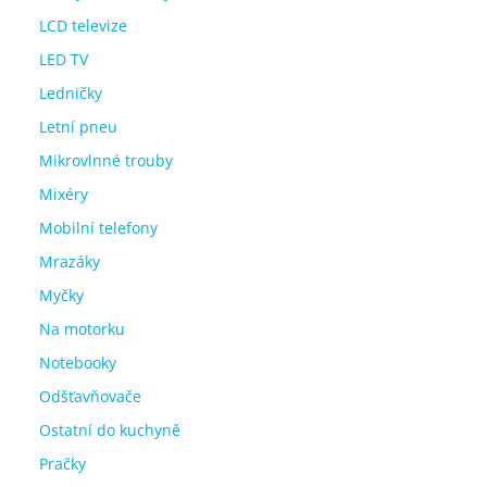
LCD televize
LED TV
Ledničky
Letní pneu
Mikrovlnné trouby
Mixéry
Mobilní telefony
Mrazáky
Myčky
Na motorku
Notebooky
Odšťavňovače
Ostatní do kuchyně
Pračky