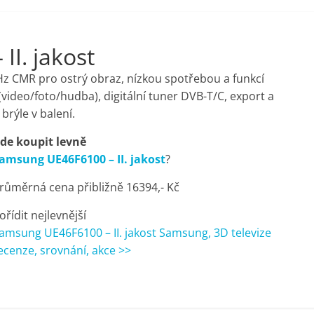
I. jakost
Hz CMR pro ostrý obraz, nízkou spotřebou a funkcí
ideo/foto/hudba), digitální tuner DVB-T/C, export a
rýle v balení.
de koupit levně
amsung UE46F6100 – II. jakost
?
růměrná cena přibližně 16394,- Kč
ořídit nejlevnější
amsung UE46F6100 – II. jakost Samsung, 3D televize
ecenze, srovnání, akce >>