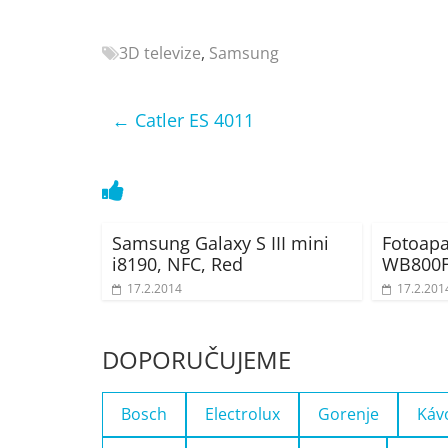
Nejlepší
elektronika
3D televize
,
Samsung
porovnání
Elektro
OK,
←
Catler ES 4011
recenze,
pračky,
televize,
notebooky,
mobilní
Samsung Galaxy S III mini
Fotoap
telefony,
i8190, NFC, Red
WB800F
kávovary,
17.2.2014
17.2.201
bazény
DOPORUČUJEME
Bosch
Electrolux
Gorenje
Káv