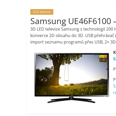
porovnání,
LCD televize
Samsung UE46F6100 – I
pračky,
3D LED televize Samsung s technologií 200 
televize,
konverze 2D obsahu do 3D. USB přehrávač (v
import seznamu programů přes USB, 2× 3D b
notebooky,
K
S
mobilní
P
telefony,
P
S
kávovary,
r
bazény