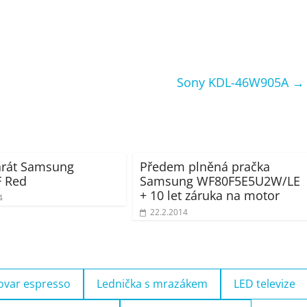
Sony KDL-46W905A
→
arát Samsung
Předem plněná pračka
 Red
Samsung WF80F5E5U2W/LE
+ 10 let záruka na motor
4
22.2.2014
ovar espresso
Lednička s mrazákem
LED televize