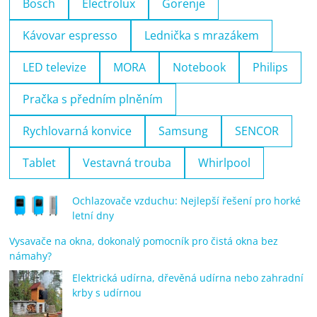
Bosch
Electrolux
Gorenje
Kávovar espresso
Lednička s mrazákem
LED televize
MORA
Notebook
Philips
Pračka s předním plněním
Rychlovarná konvice
Samsung
SENCOR
Tablet
Vestavná trouba
Whirlpool
Ochlazovače vzduchu: Nejlepší řešení pro horké
letní dny
Vysavače na okna, dokonalý pomocník pro čistá okna bez
námahy?
Elektrická udírna, dřevěná udírna nebo zahradní
krby s udírnou