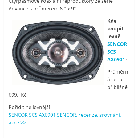
Čtyřpásmové koaxiální reproduktory ze série
pračky,
Advance s průměrem 6″“ x 9″“
Kde
televize,
koupit
levně
notebooky,
SENCOR
SCS
mobilní
AX6901
?
Průměrn
telefony,
á cena
přibližně
kávovary,
699,- Kč
Pořídit nejlevnější
bazény
SENCOR SCS AX6901 SENCOR, recenze, srovnání,
akce >>
Nejlepší
elektronika