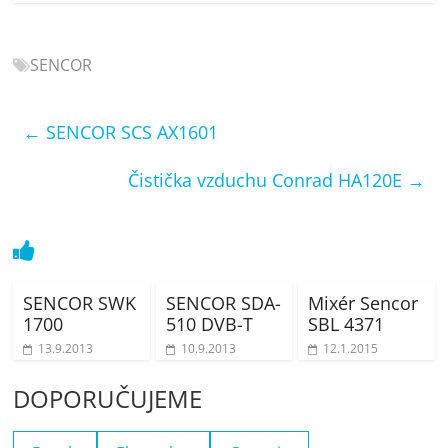
porovnání
Elektro
OK,
SENCOR
recenze,
pračky,
←
SENCOR SCS AX1601
televize,
notebooky,
Čistička vzduchu Conrad HA120E
→
mobilní
telefony,
kávovary,
bazény
SENCOR SWK
SENCOR SDA-
Mixér Sencor
1700
510 DVB-T
SBL 4371
13.9.2013
10.9.2013
12.1.2015
DOPORUČUJEME