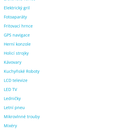
Elektrický gril
Fotoaparáty
Fritovací hrnce
GPS navigace
Herní konzole
Holicí strojky
Kávovary
Kuchyňské Roboty
LCD televize
LED TV
Ledničky
Letní pneu
Mikrovlnné trouby
Mixéry