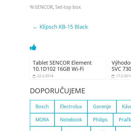
Nejlepší
SENCOR
,
Set-top box
elektronika
porovnání
←
Klipsch KB-15 Black
Elektro
OK,
recenze,
pračky,
televize,
Tablet SENCOR Element
Výhodo
notebooky,
10.1D102 16GB Wi-Fi
SVC 73
mobilní
telefony,
22.2.2014
17.2.201
kávovary,
DOPORUČUJEME
bazény
Bosch
Electrolux
Gorenje
Káv
MORA
Notebook
Philips
Pračk