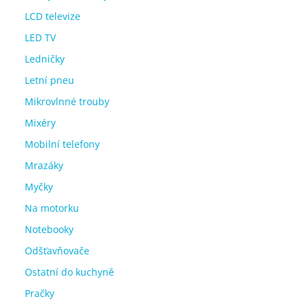
LCD televize
LED TV
Ledničky
Letní pneu
Mikrovlnné trouby
Mixéry
Mobilní telefony
Mrazáky
Myčky
Na motorku
Notebooky
Odšťavňovače
Ostatní do kuchyně
Pračky