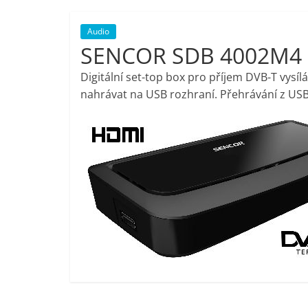
porovnání,
Audio
SENCOR SDB 4002M4
pračky,
Digitální set-top box pro příjem DVB-T vysí
televize,
nahrávat na USB rozhraní. Přehrávání z US
notebooky,
mobilní
telefony,
kávovary,
bazény