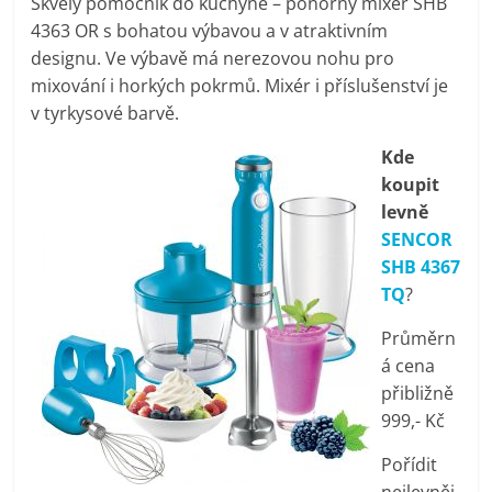
Skvělý pomocník do kuchyně – ponorný mixér SHB
pračky,
4363 OR s bohatou výbavou a v atraktivním
designu. Ve výbavě má nerezovou nohu pro
televize,
mixování i horkých pokrmů. Mixér i příslušenství je
v tyrkysové barvě.
notebooky,
Kde
koupit
mobilní
levně
SENCOR
telefony,
SHB 4367
TQ
?
kávovary,
Průměrn
á cena
bazény
přibližně
999,- Kč
Nejlepší
Pořídit
elektronika
nejlevněj