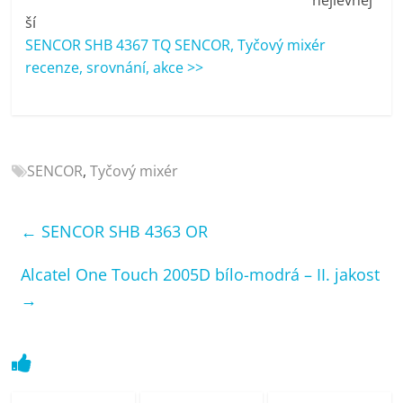
porovnání
ší
Elektro
SENCOR SHB 4367 TQ SENCOR, Tyčový mixér
OK,
recenze, srovnání, akce >>
recenze,
pračky,
televize,
notebooky,
mobilní
SENCOR
,
Tyčový mixér
telefony,
kávovary,
bazény
←
SENCOR SHB 4363 OR
Alcatel One Touch 2005D bílo-modrá – II. jakost
→