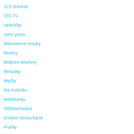
LCD televize
LED TV
Ledničky
Letní pneu
Mikrovlnné trouby
Mixéry
Mobilní telefony
Mrazáky
Myčky
Na motorku
Notebooky
Odšťavňovače
Ostatní do kuchyně
Pračky