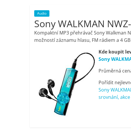
porovnání,
Audio
Sony WALKMAN NWZ-
pračky,
Kompaktní MP3 přehrávač Sony Walkman NW
televize,
možností záznamu hlasu, FM rádiem a 4 GB
Kde koupit le
notebooky,
Sony WALKMA
Průměrná cena 
mobilní
Pořídit nejlevn
telefony,
Sony WALKMAN
srovnání, akce
kávovary,
bazény