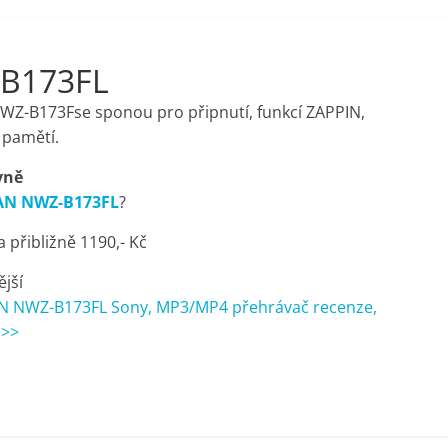
B173FL
Z-B173Fse sponou pro připnutí, funkcí ZAPPIN,
 pamětí.
vně
N NWZ-B173FL
?
přibližně 1190,- Kč
ější
 NWZ-B173FL Sony, MP3/MP4 přehrávač recenze,
 >>