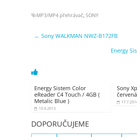
Nejlepší
elektronika
MP3/MP4 přehrávač
,
SONY
porovnání
Elektro
←
Sony WALKMAN NWZ-B172FB
OK,
recenze,
Energy Si
pračky,
televize,
notebooky,
mobilní
telefony,
kávovary,
Energy Sistem Color
Sony Xp
eReader C4 Touch / 4GB (
červená
bazény
Metalic Blue )
17.7.201
10.9.2013
DOPORUČUJEME