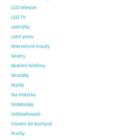
LCD televize
LED TV
Ledničky
Letní pneu
Mikrovlnné trouby
Mixéry
Mobilní telefony
Mrazáky
Myčky
Na motorku
Notebooky
Odšťavňovače
Ostatní do kuchyně
Pračky