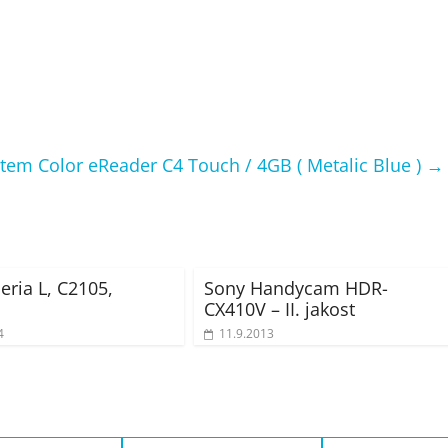
stem Color eReader C4 Touch / 4GB ( Metalic Blue )
→
eria L, C2105,
Sony Handycam HDR-
CX410V – II. jakost
4
11.9.2013