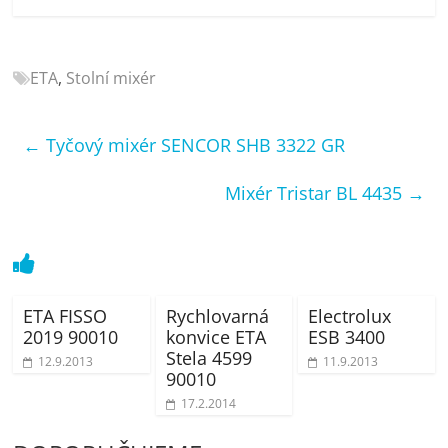
porovnání
Elektro
OK,
ETA
,
Stolní mixér
recenze,
pračky,
televize,
←
Tyčový mixér SENCOR SHB 3322 GR
notebooky,
mobilní
Mixér Tristar BL 4435
→
telefony,
kávovary,
bazény
ETA FISSO
Rychlovarná
Electrolux
2019 90010
konvice ETA
ESB 3400
Stela 4599
12.9.2013
11.9.2013
90010
17.2.2014