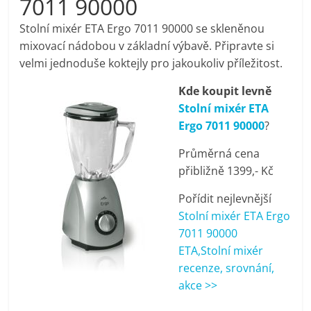
7011 90000
pračky,
Stolní mixér ETA Ergo 7011 90000 se skleněnou
mixovací nádobou v základní výbavě. Připravte si
televize,
velmi jednoduše koktejly pro jakoukoliv příležitost.
Kde koupit levně
notebooky,
Stolní mixér ETA
Ergo 7011 90000
?
mobilní
Průměrná cena
telefony,
přibližně 1399,- Kč
Pořídit nejlevnější
kávovary,
Stolní mixér ETA Ergo
7011 90000
bazény
ETA,Stolní mixér
recenze, srovnání,
akce >>
Nejlepší
elektronika