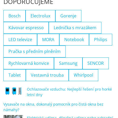
DOPORUČUJEME
Bosch
Electrolux
Gorenje
Kávovar espresso
Lednička s mrazákem
LED televize
MORA
Notebook
Philips
Pračka s předním plněním
Rychlovarná konvice
Samsung
SENCOR
Tablet
Vestavná trouba
Whirlpool
Ochlazovače vzduchu: Nejlepší řešení pro horké
letní dny
Vysavače na okna, dokonalý pomocník pro čistá okna bez
námahy?
Elektrická udírna, dřevěná udírna nebo zahradní