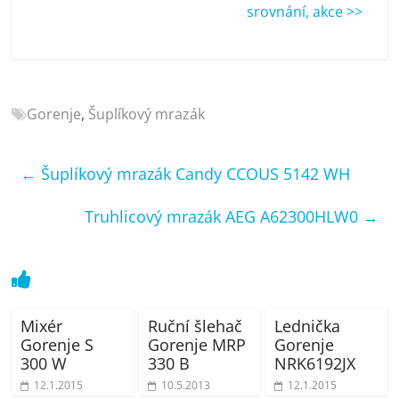
porovnání
srovnání, akce >>
Elektro
OK,
recenze,
pračky,
Gorenje
,
Šuplíkový mrazák
televize,
notebooky,
mobilní
←
Šuplíkový mrazák Candy CCOUS 5142 WH
telefony,
kávovary,
Truhlicový mrazák AEG A62300HLW0
→
bazény
Mixér
Ruční šlehač
Lednička
Gorenje S
Gorenje MRP
Gorenje
300 W
330 B
NRK6192JX
12.1.2015
10.5.2013
12.1.2015