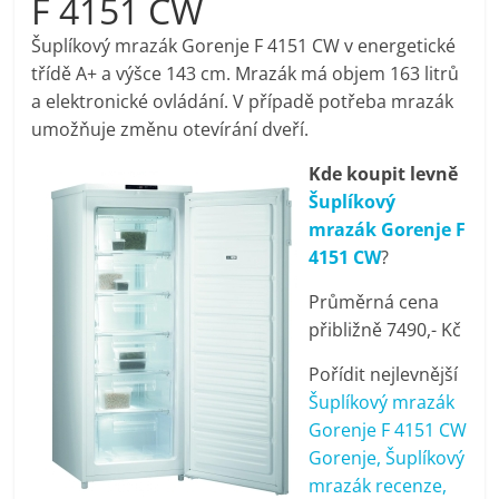
F 4151 CW
pračky,
Šuplíkový mrazák Gorenje F 4151 CW v energetické
třídě A+ a výšce 143 cm. Mrazák má objem 163 litrů
televize,
a elektronické ovládání. V případě potřeba mrazák
umožňuje změnu otevírání dveří.
notebooky,
Kde koupit levně
Šuplíkový
mobilní
mrazák Gorenje F
4151 CW
?
telefony,
Průměrná cena
přibližně 7490,- Kč
kávovary,
Pořídit nejlevnější
bazény
Šuplíkový mrazák
Gorenje F 4151 CW
Gorenje, Šuplíkový
Nejlepší
mrazák recenze,
elektronika