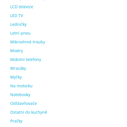
LCD televize
LED TV
Ledničky
Letní pneu
Mikrovlnné trouby
Mixéry
Mobilní telefony
Mrazáky
Myčky
Na motorku
Notebooky
Odšťavňovače
Ostatní do kuchyně
Pračky