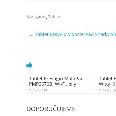
Nejlepší
elektronika
Aligator
,
Tablet
porovnání
Elektro
OK,
←
Tablet EasyPix MonsterPad Sharky Sha
recenze,
pračky,
televize,
notebooky,
mobilní
telefony,
kávovary,
Tablet Prestigio MultiPad
Tablet 
bazény
PMP3670B, Wi-Fi, bílý
Witty Ki
17.2.2014
17.2.201
DOPORUČUJEME