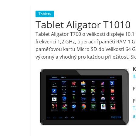
porovnání,
Tablety
Tablet Aligator T1010
pračky,
Tablet Aligator T760 o velikosti displeje 1
televize,
frekvenci 1,2 GHz, operační pamětí RAM 1 GB
paměťovou kartu Micro SD do velikosti 64 
výkonný a vhodný pro každou příležitost. S
notebooky,
K
mobilní
T
P
telefony,
P
kávovary,
T
a
bazény