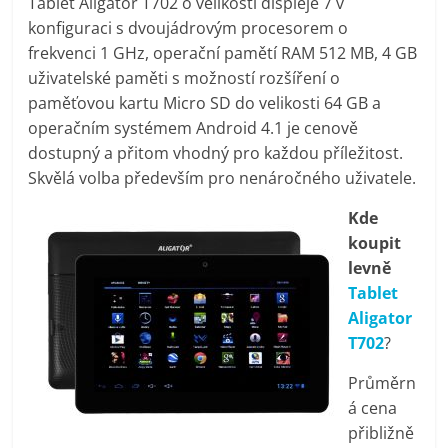
Tablet Aligator T702 o velikosti displeje 7 v
pračky,
konfiguraci s dvoujádrovým procesorem o
frekvenci 1 GHz, operační pamětí RAM 512 MB, 4 GB
televize,
uživatelské paměti s možností rozšíření o
paměťovou kartu Micro SD do velikosti 64 GB a
operačním systémem Android 4.1 je cenově
notebooky,
dostupný a přitom vhodný pro každou příležitost.
Skvělá volba především pro nenáročného uživatele.
mobilní
Kde
telefony,
koupit
levně
Tablet
kávovary,
Aligator
T702
?
bazény
Průměrn
á cena
Nejlepší
přibližně
elektronika