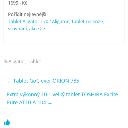
1699,- Kč
porovnání
Elektro
Pořídit nejlevnější
OK,
Tablet Aligator T702 Aligator, Tablet recenze,
recenze,
srovnání, akce >>
pračky,
televize,
notebooky,
mobilní
telefony,
Aligator
,
Tablet
kávovary,
bazény
←
Tablet GoClever ORION 785
Extra výkonný 10.1 velký tablet TOSHIBA Excite
Pure AT10-A-104
→