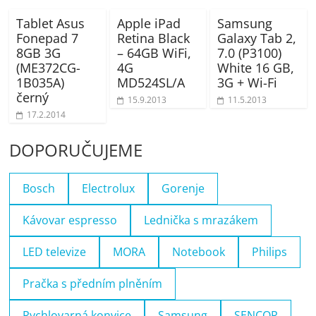
Tablet Asus
Apple iPad
Samsung
Fonepad 7
Retina Black
Galaxy Tab 2,
8GB 3G
– 64GB WiFi,
7.0 (P3100)
(ME372CG-
4G
White 16 GB,
1B035A)
MD524SL/A
3G + Wi-Fi
černý
15.9.2013
11.5.2013
17.2.2014
DOPORUČUJEME
Bosch
Electrolux
Gorenje
Kávovar espresso
Lednička s mrazákem
LED televize
MORA
Notebook
Philips
Pračka s předním plněním
Rychlovarná konvice
Samsung
SENCOR