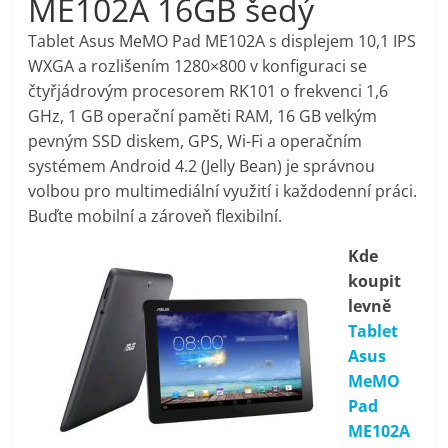
ME102A 16GB šedý
pračky,
Tablet Asus MeMO Pad ME102A s displejem 10,1 IPS
WXGA a rozlišením 1280×800 v konfiguraci se
televize,
čtyřjádrovým procesorem RK101 o frekvenci 1,6
GHz, 1 GB operační paměti RAM, 16 GB velkým
notebooky,
pevným SSD diskem, GPS, Wi-Fi a operačním
systémem Android 4.2 (Jelly Bean) je správnou
mobilní
volbou pro multimediální využití i každodenní práci.
Buďte mobilní a zároveň flexibilní.
telefony,
Kde
koupit
kávovary,
levně
Tablet
bazény
Asus
MeMO
Pad
Nejlepší
ME102A
elektronika