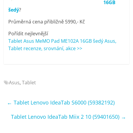
16GB
porovnání
šedý
?
Elektro
OK,
Průměrná cena přibližně 5990,- Kč
recenze,
pračky,
Pořídit nejlevnější
televize,
Tablet Asus MeMO Pad ME102A 16GB šedý Asus,
notebooky,
Tablet recenze, srovnání, akce >>
mobilní
telefony,
kávovary,
bazény
Asus
,
Tablet
←
Tablet Lenovo IdeaTab S6000 (59382192)
Tablet Lenovo IdeaTab Miix 2 10 (59401650)
→