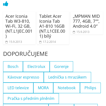
Acer Iconia
Tablet Acer
„MPMAN MID
Tab W3-810,
Iconia Tab
777, 4GB, 7″“,
Wi-Fi, 32 GB,
A1-810 16GB
Android 4.0″
(NT.L1JEC.001
(NT.L1CEE.00
15.9.2013
)
1) bílý
15.9.2013
17.2.2014
DOPORUČUJEME
Bosch
Electrolux
Gorenje
Kávovar espresso
Lednička s mrazákem
LED televize
MORA
Notebook
Philips
Pračka s předním plněním