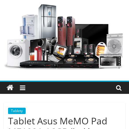
Přeskočit
na
obsah
Elektro
OK
–
nejlepší
elektronika
Tablety
Tablet Asus MeMO Pad
porovnání,