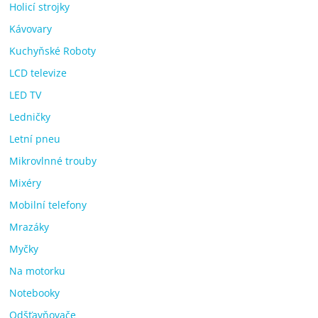
Holicí strojky
Kávovary
Kuchyňské Roboty
LCD televize
LED TV
Ledničky
Letní pneu
Mikrovlnné trouby
Mixéry
Mobilní telefony
Mrazáky
Myčky
Na motorku
Notebooky
Odšťavňovače