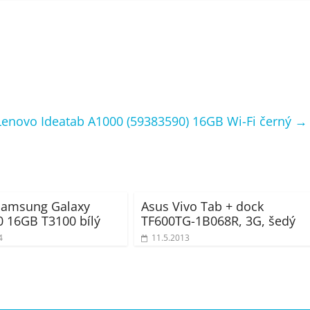
Lenovo Ideatab A1000 (59383590) 16GB Wi-Fi černý
→
Samsung Galaxy
Asus Vivo Tab + dock
0 16GB T3100 bílý
TF600TG-1B068R, 3G, šedý
4
11.5.2013