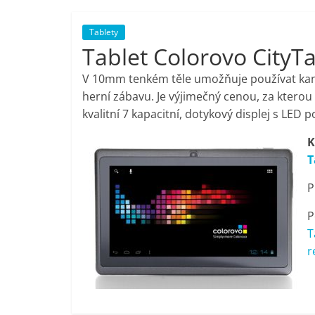
porovnání,
Tablety
Tablet Colorovo CityTab
pračky,
V 10mm tenkém těle umožňuje používat kanc
televize,
herní zábavu. Je výjimečný cenou, za ktero
kvalitní 7 kapacitní, dotykový displej s LED 
notebooky,
K
T
mobilní
P
telefony,
P
T
kávovary,
r
bazény