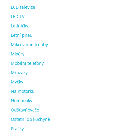
LCD televize
LED TV
Ledničky
Letní pneu
Mikrovlnné trouby
Mixéry
Mobilní telefony
Mrazáky
Myčky
Na motorku
Notebooky
Odšťavňovače
Ostatní do kuchyně
Pračky