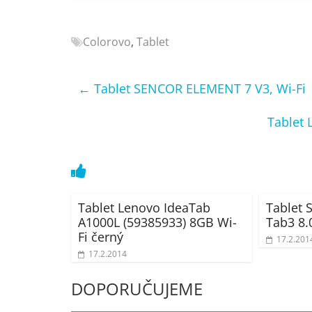
Nejlepší
elektronika
Colorovo
,
Tablet
porovnání
Elektro
OK,
←
Tablet SENCOR ELEMENT 7 V3, Wi-Fi
recenze,
pračky,
Tablet 
televize,
notebooky,
mobilní
telefony,
kávovary,
Tablet Lenovo IdeaTab
Tablet 
bazény
A1000L (59385933) 8GB Wi-
Tab3 8.
Fi černý
17.2.201
17.2.2014
DOPORUČUJEME