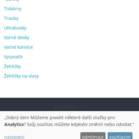
Tiskárny
Trouby
Ultrabooky
Varné desky
Varné konvice
Vysavače
Žehličky
Žehličky na vlasy
end of hide -->
Copyright © 2026
Elektro OK – nejlepší elektronika porovnání,
„Dobrý den! Můžeme povolit některé další služby pro
pračky, televize, notebooky, mobilní telefony, kávovary,
Analytics
? Svůj souhlas můžete kdykoliv změnit nebo odvolat.“
bazény
. Všechna práva vyhrazena.
nastavení
odmítnout
souhlasím