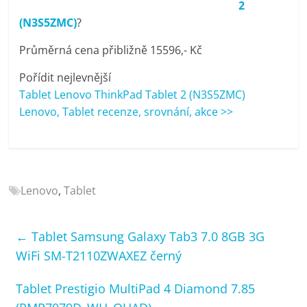
2
porovnání
(N3S5ZMC)
?
Elektro
OK,
Průměrná cena přibližně 15596,- Kč
recenze,
pračky,
Pořídit nejlevnější
televize,
Tablet Lenovo ThinkPad Tablet 2 (N3S5ZMC)
notebooky,
Lenovo, Tablet recenze, srovnání, akce >>
mobilní
telefony,
kávovary,
bazény
Lenovo
,
Tablet
←
Tablet Samsung Galaxy Tab3 7.0 8GB 3G
WiFi SM-T2110ZWAXEZ černý
Tablet Prestigio MultiPad 4 Diamond 7.85