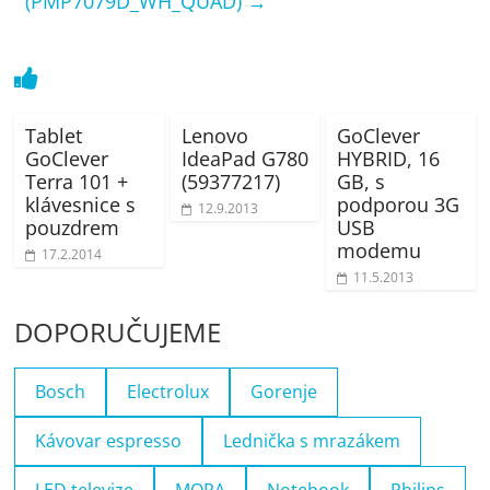
(PMP7079D_WH_QUAD)
→
Tablet
Lenovo
GoClever
GoClever
IdeaPad G780
HYBRID, 16
Terra 101 +
(59377217)
GB, s
klávesnice s
podporou 3G
12.9.2013
pouzdrem
USB
modemu
17.2.2014
11.5.2013
DOPORUČUJEME
Bosch
Electrolux
Gorenje
Kávovar espresso
Lednička s mrazákem
LED televize
MORA
Notebook
Philips