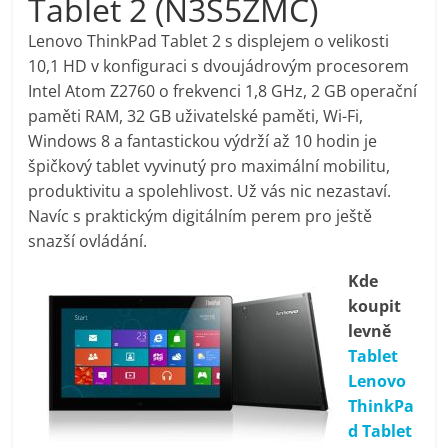
Tablet 2 (N3S5ZMC)
pračky,
Lenovo ThinkPad Tablet 2 s displejem o velikosti
10,1 HD v konfiguraci s dvoujádrovým procesorem
televize,
Intel Atom Z2760 o frekvenci 1,8 GHz, 2 GB operační
paměti RAM, 32 GB uživatelské paměti, Wi-Fi,
notebooky,
Windows 8 a fantastickou výdrží až 10 hodin je
špičkový tablet vyvinutý pro maximální mobilitu,
mobilní
produktivitu a spolehlivost. Už vás nic nezastaví.
Navíc s praktickým digitálním perem pro ještě
snazší ovládání.
telefony,
Kde
kávovary,
koupit
levně
bazény
Tablet
Lenovo
ThinkPa
Nejlepší
d Tablet
elektronika