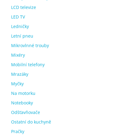
LCD televize
LED TV
Ledničky
Letní pneu
Mikrovlnné trouby
Mixéry
Mobilní telefony
Mrazáky
Myčky
Na motorku
Notebooky
Odšťavňovače
Ostatní do kuchyně
Pračky