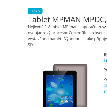
porovnání,
Tablety
Tablet MPMAN MPDC,
pračky,
Nejlevnější 8 tablet MP man s operačním sy
televize,
dvoujádrový procesor Cortex RK s frekvencí
vestavěnou pamětí. Výhodou je také připoje
SD.
notebooky,
K
mobilní
T
P
telefony,
P
kávovary,
T
s
bazény