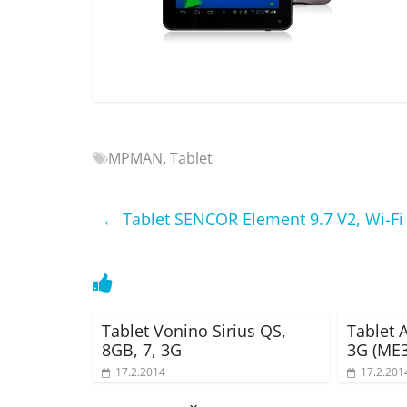
Nejlepší
elektronika
porovnání
Elektro
OK,
recenze,
pračky,
MPMAN
,
Tablet
televize,
notebooky,
mobilní
←
Tablet SENCOR Element 9.7 V2, Wi-Fi
telefony,
kávovary,
bazény
Tablet Vonino Sirius QS,
Tablet 
8GB, 7, 3G
3G (ME3
17.2.2014
17.2.201