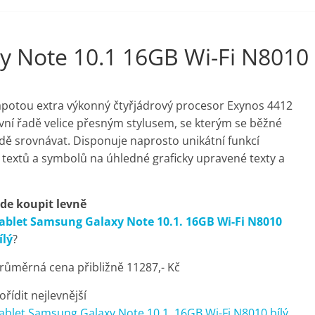
y Note 10.1 16GB Wi-Fi N8010
apotou extra výkonný čtyřjádrový procesor Exynos 4412
rvní řadě velice přesným stylusem, se kterým se běžné
ě srovnávat. Disponuje naprosto unikátní funkcí
textů a symbolů na úhledné graficky upravené texty a
de koupit levně
ablet Samsung Galaxy Note 10.1. 16GB Wi-Fi N8010
ílý
?
růměrná cena přibližně 11287,- Kč
ořídit nejlevnější
ablet Samsung Galaxy Note 10.1. 16GB Wi-Fi N8010 bílý