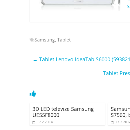
Nejlepší
S
elektronika
porovnání
Elektro
OK,
Samsung
,
Tablet
recenze,
pračky,
televize,
←
Tablet Lenovo IdeaTab S6000 (593821
notebooky,
mobilní
Tablet Pre
telefony,
kávovary,
bazény
3D LED televize Samsung
Samsung
UE55F8000
S7560, b
17.2.2014
17.2.201