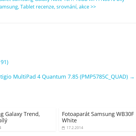
amsung, Tablet recenze, srovnání, akce >>
91)
stigio MultiPad 4 Quantum 7.85 (PMP5785C_QUAD)
→
 Galaxy Trend,
Fotoaparát Samsung WB30F
ílý
White
4
17.2.2014