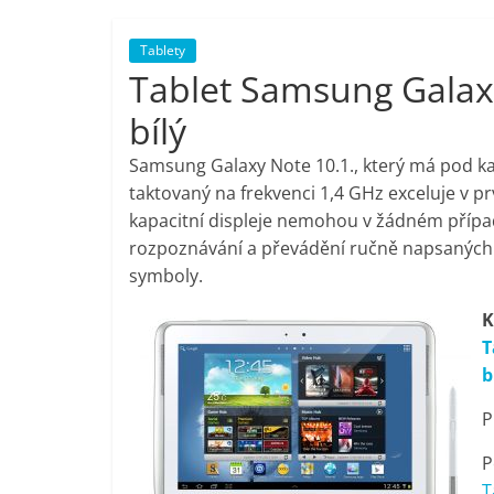
porovnání,
Tablety
Tablet Samsung Galax
pračky,
bílý
televize,
Samsung Galaxy Note 10.1., který má pod k
taktovaný na frekvenci 1,4 GHz exceluje v p
notebooky,
kapacitní displeje nemohou v žádném případ
rozpoznávání a převádění ručně napsaných 
mobilní
symboly.
K
telefony,
T
b
kávovary,
P
bazény
P
T