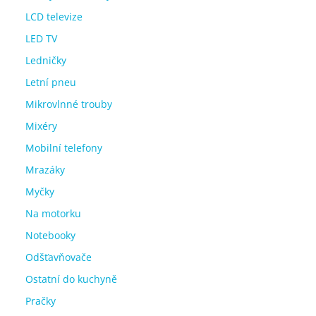
LCD televize
LED TV
Ledničky
Letní pneu
Mikrovlnné trouby
Mixéry
Mobilní telefony
Mrazáky
Myčky
Na motorku
Notebooky
Odšťavňovače
Ostatní do kuchyně
Pračky