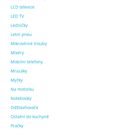
LCD televize
LED TV
Ledničky
Letní pneu
Mikrovlnné trouby
Mixéry
Mobilní telefony
Mrazáky
Myčky
Na motorku
Notebooky
Odšťavňovače
Ostatní do kuchyně
Pračky