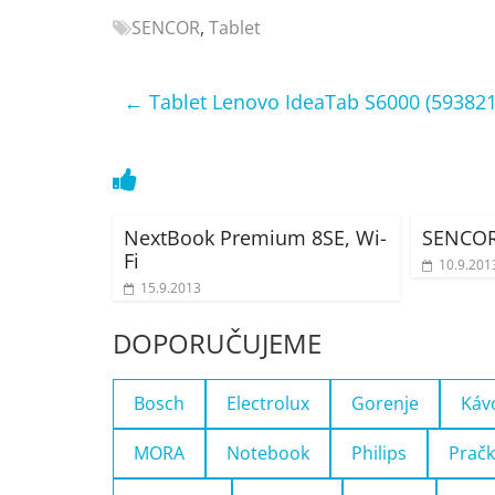
Nejlepší
SENCOR
,
Tablet
elektronika
porovnání
←
Tablet Lenovo IdeaTab S6000 (593821
Elektro
OK,
recenze,
pračky,
televize,
notebooky,
NextBook Premium 8SE, Wi-
SENCOR
Fi
mobilní
10.9.201
telefony,
15.9.2013
kávovary,
DOPORUČUJEME
bazény
Bosch
Electrolux
Gorenje
Káv
MORA
Notebook
Philips
Pračk