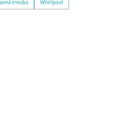
avná trouba
Whirlpool