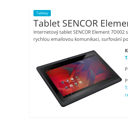
porovnání,
Tablety
Tablet SENCOR Eleme
pračky,
Internetový tablet SENCOR Element 7D002 s
televize,
rychlou emailovou komunikaci, surfování po in
K
notebooky,
T
P
mobilní
P
telefony,
T
r
kávovary,
bazény