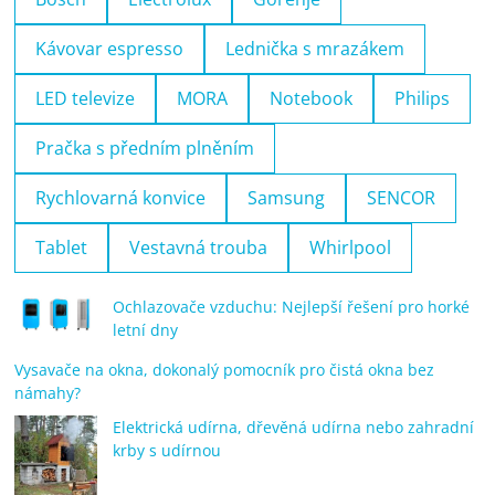
Kávovar espresso
Lednička s mrazákem
LED televize
MORA
Notebook
Philips
Pračka s předním plněním
Rychlovarná konvice
Samsung
SENCOR
Tablet
Vestavná trouba
Whirlpool
Ochlazovače vzduchu: Nejlepší řešení pro horké
letní dny
Vysavače na okna, dokonalý pomocník pro čistá okna bez
námahy?
Elektrická udírna, dřevěná udírna nebo zahradní
krby s udírnou