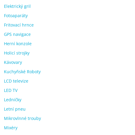
Elektrický gril
Fotoaparáty
Fritovací hrnce
GPS navigace
Herní konzole
Holicí strojky
Kávovary
Kuchyňské Roboty
LCD televize
LED TV
Ledničky
Letní pneu
Mikrovlnné trouby
Mixéry