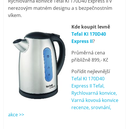
Rychlovarná konvice Tefal KI 170D40 Express II v
pračky,
nerezovým matném designu a s bezpečnostním
víkem.
televize,
Kde koupit levně
Tefal KI 170D40
notebooky,
Express II
?
Průměrná cena
mobilní
přibližně 899,- Kč
telefony,
Pořídit nejlevnější
Tefal KI 170D40
kávovary,
Express II Tefal,
Rychlovarná konvice,
Varná kovová konvice
bazény
recenze, srovnání,
akce >>
Nejlepší
elektronika