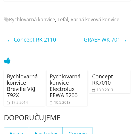
porovnání
Elektro
OK,
Rychlovarná konvice
,
Tefal
,
Varná kovová konvice
recenze,
pračky,
←
Concept RK 2110
GRAEF WK 701
→
televize,
notebooky,
mobilní
telefony,
kávovary,
bazény
Rychlovarná
Rychlovarná
Concept
konvice
konvice
RK7010
Breville VKJ
Electrolux
13.9.2013
792X
EEWA 5200
17.2.2014
10.5.2013
DOPORUČUJEME
Bosch
Electrolux
Gorenje