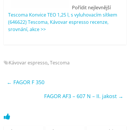
porovnání
Pořídit nejlevnější
Elektro
Tescoma Konvice TEO 1,25 l, s vyluhovacím sítkem
OK,
(646622) Tescoma, Kávovar espresso recenze,
recenze,
srovnání, akce >>
pračky,
televize,
notebooky,
mobilní
telefony,
Kávovar espresso
,
Tescoma
kávovary,
bazény
←
FAGOR F 350
FAGOR AF3 – 607 N – II. jakost
→