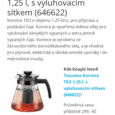
1,25 l, s vyluhovacím
pračky,
sítkem (646622)
televize,
Konvice TEO o objemu 1,25 litru, pro přípravu a
podávání čaje. Konvice je opatřena dvěma sítky pro
vyluhování obvyklých sypaných a extra jemně
notebooky,
sypaných čajů. Konvice je vyrobena ze
žáruvzdorného borosilikátového skla, a je vhodná
mobilní
pro plynové, elektrické a sklokeramické sporáky i do
mikrovlnné trouby.
telefony,
Kde koupit levně
Tescoma Konvice
kávovary,
TEO 1,25 l, s
vyluhovacím sítkem
bazény
(646622)
?
Průměrná cena
Nejlepší
přibližně 299,- Kč
elektronika