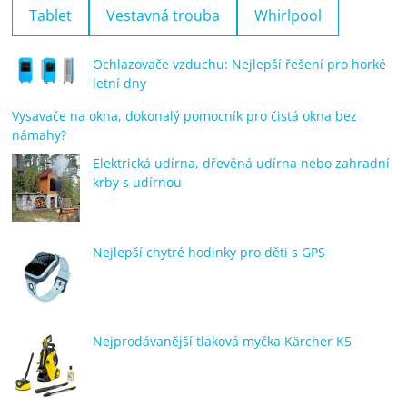
Tablet
Vestavná trouba
Whirlpool
Ochlazovače vzduchu: Nejlepší řešení pro horké
letní dny
Vysavače na okna, dokonalý pomocník pro čistá okna bez
námahy?
Elektrická udírna, dřevěná udírna nebo zahradní
krby s udírnou
Nejlepší chytré hodinky pro děti s GPS
Nejprodávanější tlaková myčka Kärcher K5