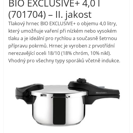
BIO EXCLUSIVE+ 4,0 l
pračky,
(701704) – II. jakost
televize,
Tlakový hrnec BIO EXCLUSIVE+ o objemu 4,0 litry,
který umožňuje vaření při nízkém nebo vysokém
tlaku a je ideální pro rychlou a současně šetrnou
notebooky,
přípravu pokrmů. Hrnec je vyroben z prvotřídní
nerezavějící oceli 18/10 (18% chróm, 10% nikl).
mobilní
Vhodný pro všechny typy sporáků včetně indukce.
telefony,
kávovary,
bazény
Nejlepší
elektronika