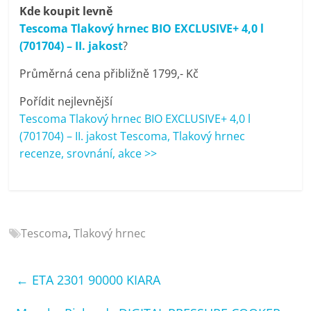
porovnání
Kde koupit levně
Elektro
Tescoma Tlakový hrnec BIO EXCLUSIVE+ 4,0 l
OK,
(701704) – II. jakost
?
recenze,
Průměrná cena přibližně 1799,- Kč
pračky,
televize,
Pořídit nejlevnější
notebooky,
Tescoma Tlakový hrnec BIO EXCLUSIVE+ 4,0 l
mobilní
(701704) – II. jakost Tescoma, Tlakový hrnec
telefony,
recenze, srovnání, akce >>
kávovary,
bazény
Tescoma
,
Tlakový hrnec
←
ETA 2301 90000 KIARA