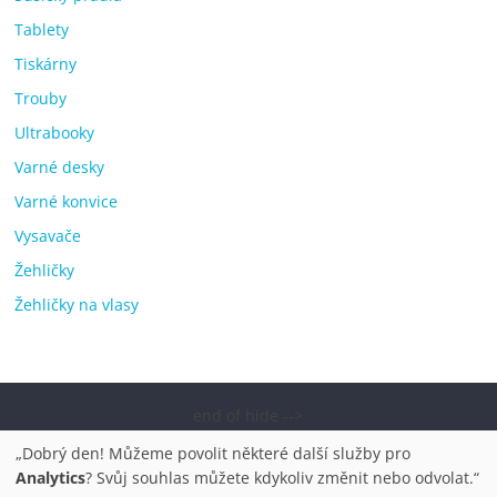
Tablety
Tiskárny
Trouby
Ultrabooky
Varné desky
Varné konvice
Vysavače
Žehličky
Žehličky na vlasy
end of hide -->
Copyright © 2026
Elektro OK – nejlepší elektronika porovnání,
„Dobrý den! Můžeme povolit některé další služby pro
pračky, televize, notebooky, mobilní telefony, kávovary,
Analytics
? Svůj souhlas můžete kdykoliv změnit nebo odvolat.“
bazény
. Všechna práva vyhrazena.