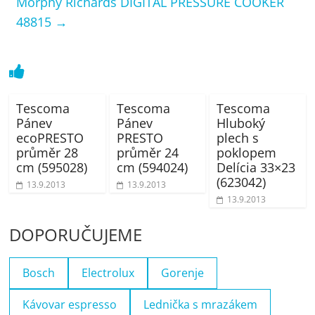
Morphy Richards DIGITAL PRESSURE COOKER
48815
→
Tescoma
Tescoma
Tescoma
Pánev
Pánev
Hluboký
ecoPRESTO
PRESTO
plech s
průměr 28
průměr 24
poklopem
cm (595028)
cm (594024)
Delícia 33×23
(623042)
13.9.2013
13.9.2013
13.9.2013
DOPORUČUJEME
Bosch
Electrolux
Gorenje
Kávovar espresso
Lednička s mrazákem