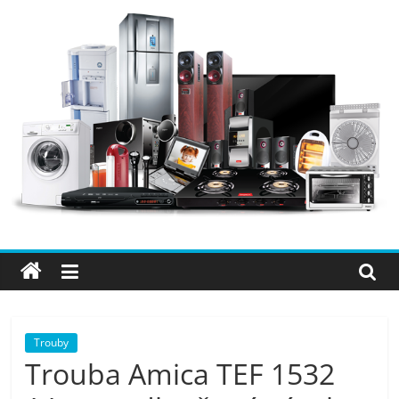
Přeskočit
na
obsah
Elektro
OK
–
nejlepší
elektronika
Trouby
Trouba Amica TEF 1532
porovnání,