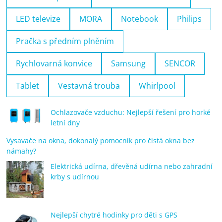
LED televize
MORA
Notebook
Philips
Pračka s předním plněním
Rychlovarná konvice
Samsung
SENCOR
Tablet
Vestavná trouba
Whirlpool
Ochlazovače vzduchu: Nejlepší řešení pro horké
letní dny
Vysavače na okna, dokonalý pomocník pro čistá okna bez
námahy?
Elektrická udírna, dřevěná udírna nebo zahradní
krby s udírnou
Nejlepší chytré hodinky pro děti s GPS