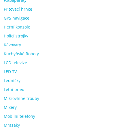
Fotoaparáty
Fritovací hrnce
GPS navigace
Herní konzole
Holicí strojky
Kávovary
Kuchyňské Roboty
LCD televize
LED TV
Ledničky
Letní pneu
Mikrovlnné trouby
Mixéry
Mobilní telefony
Mrazáky