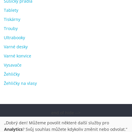
Sušičky prádla
Tablety
Tiskárny
Trouby
Ultrabooky
Varné desky
Varné konvice
Vysavače
Žehličky
Žehličky na vlasy
end of hide -->
Copyright © 2026
Elektro OK – nejlepší elektronika porovnání,
„Dobrý den! Můžeme povolit některé další služby pro
pračky, televize, notebooky, mobilní telefony, kávovary,
Analytics
? Svůj souhlas můžete kdykoliv změnit nebo odvolat.“