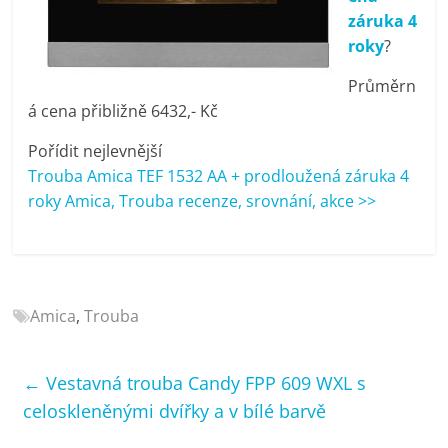
porovnání
záruka 4
Elektro
roky
?
OK,
recenze,
Průměrn
pračky,
á cena přibližně 6432,- Kč
televize,
Pořídit nejlevnější
notebooky,
Trouba Amica TEF 1532 AA + prodloužená záruka 4
mobilní
roky Amica, Trouba recenze, srovnání, akce >>
telefony,
kávovary,
bazény
Amica
,
Trouba
←
Vestavná trouba Candy FPP 609 WXL s
celoskleněnými dvířky a v bílé barvě