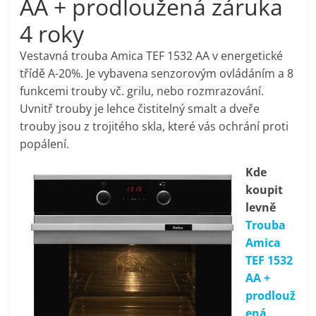
AA + prodloužená záruka
pračky,
4 roky
televize,
Vestavná trouba Amica TEF 1532 AA v energetické
třídě A-20%. Je vybavena senzorovým ovládáním a 8
funkcemi trouby vč. grilu, nebo rozmrazování.
notebooky,
Uvnitř trouby je lehce čistitelný smalt a dveře
trouby jsou z trojitého skla, které vás ochrání proti
mobilní
popálení.
telefony,
Kde
koupit
levně
kávovary,
Trouba
Amica
bazény
TEF 1532
AA +
Nejlepší
prodlouž
elektronika
ená