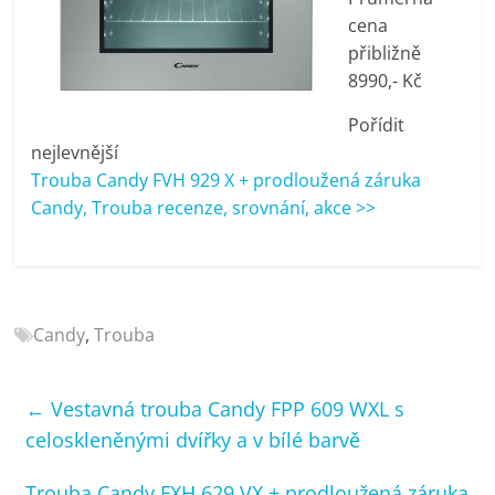
porovnání
cena
Elektro
přibližně
OK,
8990,- Kč
recenze,
pračky,
Pořídit
televize,
nejlevnější
notebooky,
Trouba Candy FVH 929 X + prodloužená záruka
mobilní
Candy, Trouba recenze, srovnání, akce >>
telefony,
kávovary,
bazény
Candy
,
Trouba
←
Vestavná trouba Candy FPP 609 WXL s
celoskleněnými dvířky a v bílé barvě
Trouba Candy FXH 629 VX + prodloužená záruka