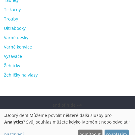
Tablety
Tiskárny
Trouby
Ultrabooky
Varné desky
Varné konvice
Vysavače
Žehličky
Žehličky na vlasy
end of hide -->
Copyright © 2026
Elektro OK – nejlepší elektronika porovnání,
„Dobrý den! Můžeme povolit některé další služby pro
pračky, televize, notebooky, mobilní telefony, kávovary,
Analytics
? Svůj souhlas můžete kdykoliv změnit nebo odvolat.“
bazény
. Všechna práva vyhrazena.
nastavení
odmítnout
souhlasím