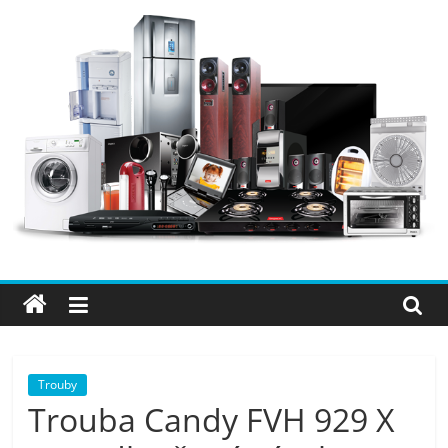
Přeskočit
na
obsah
Elektro
OK
–
nejlepší
elektronika
Trouby
Trouba Candy FVH 929 X
porovnání,