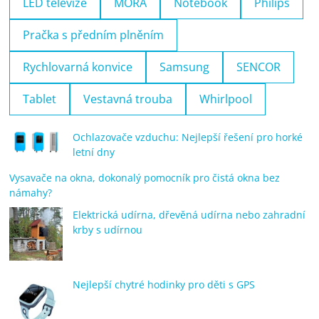
LED televize
MORA
Notebook
Philips
Pračka s předním plněním
Rychlovarná konvice
Samsung
SENCOR
Tablet
Vestavná trouba
Whirlpool
Ochlazovače vzduchu: Nejlepší řešení pro horké
letní dny
Vysavače na okna, dokonalý pomocník pro čistá okna bez
námahy?
Elektrická udírna, dřevěná udírna nebo zahradní
krby s udírnou
Nejlepší chytré hodinky pro děti s GPS