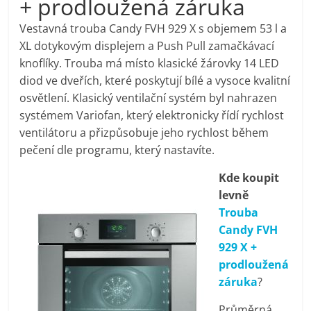
+ prodloužená záruka
pračky,
Vestavná trouba Candy FVH 929 X s objemem 53 l a
XL dotykovým displejem a Push Pull zamačkávací
televize,
knoflíky. Trouba má místo klasické žárovky 14 LED
diod ve dveřích, které poskytují bílé a vysoce kvalitní
notebooky,
osvětlení. Klasický ventilační systém byl nahrazen
systémem Variofan, který elektronicky řídí rychlost
mobilní
ventilátoru a přizpůsobuje jeho rychlost během
pečení dle programu, který nastavíte.
telefony,
Kde koupit
levně
kávovary,
Trouba
Candy FVH
bazény
929 X +
prodloužená
záruka
?
Nejlepší
elektronika
Průměrná