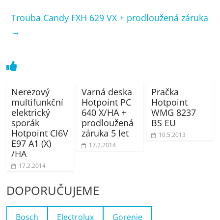
Trouba Candy FXH 629 VX + prodloužená záruka
→
Nerezový
Varná deska
Pračka
multifunkční
Hotpoint PC
Hotpoint
elektrický
640 X/HA +
WMG 8237
sporák
prodloužená
BS EU
Hotpoint CI6V
záruka 5 let
10.5.2013
E97 A1 (X)
17.2.2014
/HA
17.2.2014
DOPORUČUJEME
Bosch
Electrolux
Gorenje