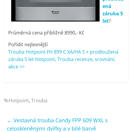
porovnání
ená
Elektro
záruka 5
OK,
let
?
recenze,
pračky,
Průměrná cena přibližně 8990,- Kč
televize,
Pořídit nejlevnější
notebooky,
Trouba Hotpoint FH 899 C XA/HA S + prodloužená
mobilní
záruka 5 let Hotpoint, Trouba recenze, srovnání,
telefony,
akce >>
kávovary,
bazény
Hotpoint
,
Trouba
←
Vestavná trouba Candy FPP 609 WXL s
celoskleněnými dvířky a v bílé barvě