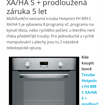
XA/HA S + prodloužená
pračky,
záruka 5 let
televize,
Multifunkční vestavná trouba Hotpoint FH 899 C
XA/HA S je vybavena 8 programy vč. programu na
kynutí těsta, nebo rychlého pečení, u kterého není
notebooky,
třeba předehřátí trouby. Pro jednoduché a rychlé
manipulování s plechy jsou tu 2 násobné
mobilní
teleskopické výsuvy.
telefony,
Kde
koupit
levně
kávovary,
Trouba
Hotpoin
bazény
t FH 899
C XA/HA
Nejlepší
S +
elektronika
prodlouž