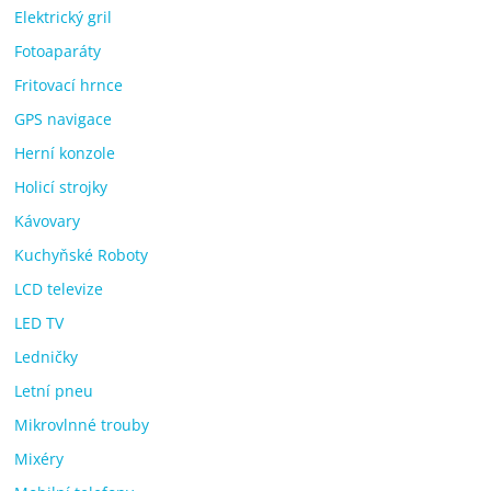
Elektrický gril
Fotoaparáty
Fritovací hrnce
GPS navigace
Herní konzole
Holicí strojky
Kávovary
Kuchyňské Roboty
LCD televize
LED TV
Ledničky
Letní pneu
Mikrovlnné trouby
Mixéry