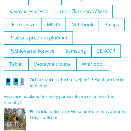
Kávovar espresso
Lednička s mrazákem
LED televize
MORA
Notebook
Philips
Pračka s předním plněním
Rychlovarná konvice
Samsung
SENCOR
Tablet
Vestavná trouba
Whirlpool
Ochlazovače vzduchu: Nejlepší řešení pro horké
letní dny
Vysavače na okna, dokonalý pomocník pro čistá okna bez
námahy?
Elektrická udírna, dřevěná udírna nebo zahradní
krby s udírnou