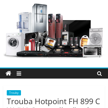
Přeskočit
na
obsah
Elektro
OK
–
nejlepší
elektronika
Trouby
Trouba Hotpoint FH 899 C
porovnání,