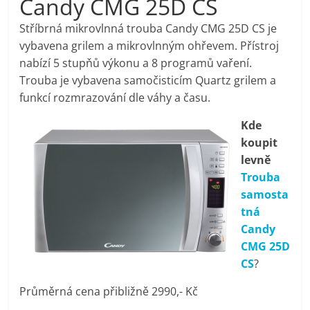
Candy CMG 25D CS
pračky,
Stříbrná mikrovlnná trouba Candy CMG 25D CS je
vybavena grilem a mikrovlnným ohřevem. Přístroj
televize,
nabízí 5 stupňů výkonu a 8 programů vaření.
Trouba je vybavena samočisticím Quartz grilem a
notebooky,
funkcí rozmrazování dle váhy a času.
Kde
mobilní
koupit
levně
telefony,
Trouba
samosta
kávovary,
tná
Candy
bazény
CMG 25D
CS
?
Nejlepší
Průměrná cena přibližně 2990,- Kč
elektronika