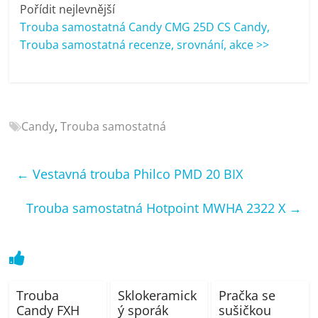
porovnání
Pořídit nejlevnější
Elektro
Trouba samostatná Candy CMG 25D CS Candy,
OK,
Trouba samostatná recenze, srovnání, akce >>
recenze,
pračky,
televize,
notebooky,
Candy
,
Trouba samostatná
mobilní
telefony,
kávovary,
←
Vestavná trouba Philco PMD 20 BIX
bazény
Trouba samostatná Hotpoint MWHA 2322 X
→
Trouba
Sklokeramick
Pračka se
Candy FXH
ý sporák
sušičkou