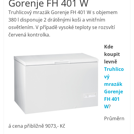
Gorenje FH 401 W
pračky,
Truhlicový mrazák Gorenje FH 401 W s objemem
380 l disponuje 2 drátěnými koši a vnitřním
televize,
osvětlením. V případě vysoké teploty se rozsvítí
červená kontrolka.
notebooky,
Kde
koupit
mobilní
levně
Truhlico
telefony,
vý
mrazák
kávovary,
Gorenje
FH 401
bazény
W
?
Průměrn
Nejlepší
á cena přibližně 9073,- Kč
elektronika