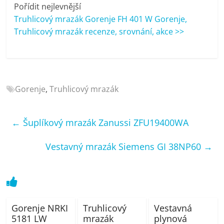
porovnání
Pořídit nejlevnější
Elektro
Truhlicový mrazák Gorenje FH 401 W Gorenje,
OK,
Truhlicový mrazák recenze, srovnání, akce >>
recenze,
pračky,
televize,
notebooky,
Gorenje
,
Truhlicový mrazák
mobilní
telefony,
kávovary,
←
Šuplíkový mrazák Zanussi ZFU19400WA
bazény
Vestavný mrazák Siemens GI 38NP60
→
Gorenje NRKI
Truhlicový
Vestavná
5181 LW
mrazák
plynová