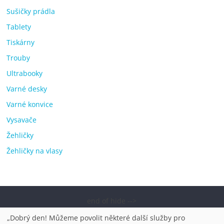
Sušičky prádla
Tablety
Tiskárny
Trouby
Ultrabooky
Varné desky
Varné konvice
Vysavače
Žehličky
Žehličky na vlasy
end of hide -->
Copyright © 2026
Elektro OK – nejlepší elektronika porovnání,
„Dobrý den! Můžeme povolit některé další služby pro
pračky, televize, notebooky, mobilní telefony, kávovary,