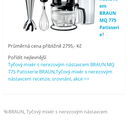
porovnání
em
Elektro
BRAUN
OK,
MQ 775
recenze,
Patisseri
pračky,
e
?
televize,
notebooky,
Průměrná cena přibližně 2795,- Kč
mobilní
Pořídit nejlevnější
telefony,
Tyčový mixér s nerezovým nástavcem BRAUN MQ
kávovary,
775 Patisserie BRAUN,Tyčový mixér s nerezovým
bazény
nástavcem recenze, srovnání, akce >>
BRAUN
,
Tyčový mixér s nerezovým nástavcem