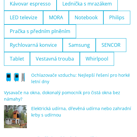
Kávovar espresso
Lednička s mrazákem
LED televize
MORA
Notebook
Philips
Pračka s předním plněním
Rychlovarná konvice
Samsung
SENCOR
Tablet
Vestavná trouba
Whirlpool
Ochlazovače vzduchu: Nejlepší řešení pro horké
letní dny
Vysavače na okna, dokonalý pomocník pro čistá okna bez
námahy?
Elektrická udírna, dřevěná udírna nebo zahradní
krby s udírnou