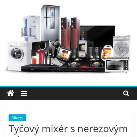
Přeskočit
na
obsah
Elektro
OK
–
nejlepší
elektronika
Mixéry
Tyčový mixér s nerezovým
porovnání,