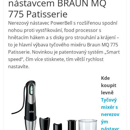
nástavcem BRAUN MQ
pračky,
775 Patisserie
televize,
Nerezový nástavec PowerBell s rozšířenou spodní
nohou proti vystřikování, food processor s
hnětacím hákem a s disky pro strouhání a krájení –
notebooky,
to je hlavní výbava tyčového mixéru Braun MQ 775
Patisserie. Novinkou je patentovaný systém „Smart
mobilní
speed“, čím více stisknete, tím větší rychlost
nastavíte.
telefony,
Kde
koupit
kávovary,
levně
Tyčový
bazény
mixér s
nerezov
Nejlepší
ým
elektronika
nástavc