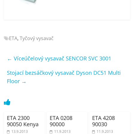
porovnání
Elektro
OK,
recenze,
pračky,
ETA
,
Tyčový vysavač
televize,
notebooky,
mobilní
←
Víceúčelový vysavač SENCOR SVC 3001
telefony,
kávovary,
Stojací bezsáčkový vysavač Dyson DC51 Multi
bazény
Floor
→
ETA 2300
ETA 0208
ETA 4208
90050 Kenya
90000
90030
13.9.2013
11.9.2013
11.9.2013