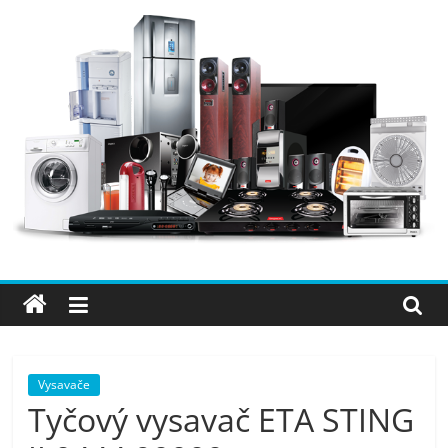
Přeskočit
na
obsah
Elektro
OK
–
nejlepší
elektronika
Vysavače
Tyčový vysavač ETA STING
porovnání,