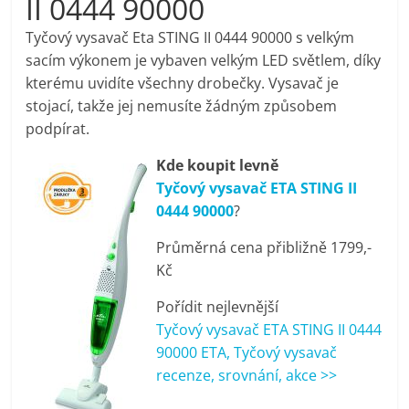
II 0444 90000
pračky,
Tyčový vysavač Eta STING II 0444 90000 s velkým
sacím výkonem je vybaven velkým LED světlem, díky
televize,
kterému uvidíte všechny drobečky. Vysavač je
stojací, takže jej nemusíte žádným způsobem
notebooky,
podpírat.
Kde koupit levně
mobilní
Tyčový vysavač ETA STING II
0444 90000
?
telefony,
Průměrná cena přibližně 1799,-
Kč
kávovary,
Pořídit nejlevnější
bazény
Tyčový vysavač ETA STING II 0444
90000 ETA, Tyčový vysavač
recenze, srovnání, akce >>
Nejlepší
elektronika