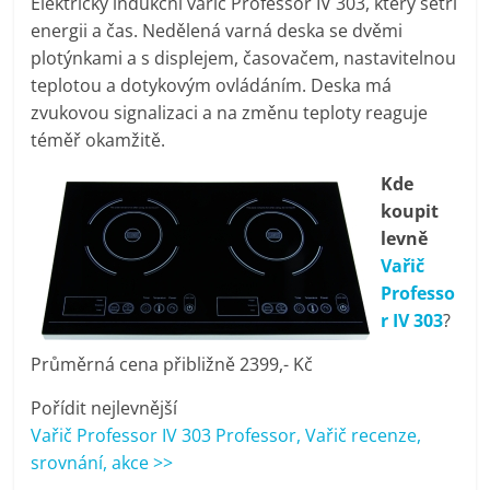
Elektrický indukční vařič Professor IV 303, který šetří
pračky,
energii a čas. Nedělená varná deska se dvěmi
plotýnkami a s displejem, časovačem, nastavitelnou
televize,
teplotou a dotykovým ovládáním. Deska má
zvukovou signalizaci a na změnu teploty reaguje
téměř okamžitě.
notebooky,
Kde
mobilní
koupit
levně
telefony,
Vařič
Professo
r IV 303
?
kávovary,
Průměrná cena přibližně 2399,- Kč
bazény
Pořídit nejlevnější
Vařič Professor IV 303 Professor, Vařič recenze,
Nejlepší
srovnání, akce >>
elektronika