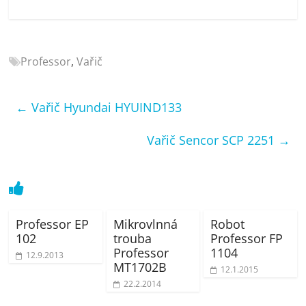
porovnání
Elektro
OK,
recenze,
Professor
,
Vařič
pračky,
televize,
←
Vařič Hyundai HYUIND133
notebooky,
mobilní
Vařič Sencor SCP 2251
→
telefony,
kávovary,
bazény
Professor EP
Mikrovlnná
Robot
102
trouba
Professor FP
Professor
1104
12.9.2013
MT1702B
12.1.2015
22.2.2014