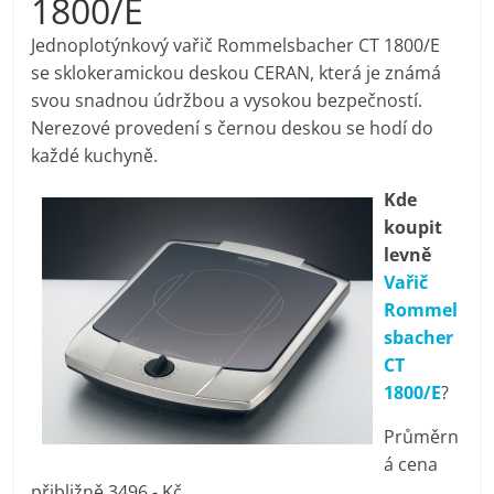
1800/E
pračky,
Jednoplotýnkový vařič Rommelsbacher CT 1800/E
se sklokeramickou deskou CERAN, která je známá
televize,
svou snadnou údržbou a vysokou bezpečností.
Nerezové provedení s černou deskou se hodí do
notebooky,
každé kuchyně.
Kde
mobilní
koupit
levně
telefony,
Vařič
Rommel
kávovary,
sbacher
CT
bazény
1800/E
?
Průměrn
Nejlepší
á cena
elektronika
přibližně 3496,- Kč