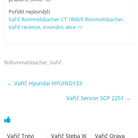
porovnání
Elektro
Pořídit nejlevnější
OK,
Vařič Rommelsbacher CT 1800/E Rommelsbacher,
recenze,
Vařič recenze, srovnání, akce >>
pračky,
televize,
notebooky,
mobilní
Rommelsbacher
,
Vařič
telefony,
kávovary,
bazény
←
Vařič Hyundai HYUIND133
Vařič Sencor SCP 2251
→
Vařič Trevi
Vařič Steba IK
Vařič Orava