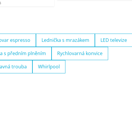
4
ovar espresso
Lednička s mrazákem
LED televize
a s předním plněním
Rychlovarná konvice
avná trouba
Whirlpool