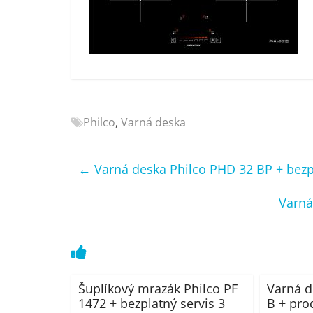
Nejlepší
elektronika
porovnání
Elektro
OK,
recenze,
pračky,
Philco
,
Varná deska
televize,
notebooky,
mobilní
←
Varná deska Philco PHD 32 BP + bezpl
telefony,
kávovary,
Varná
bazény
Šuplíkový mrazák Philco PF
Varná d
1472 + bezplatný servis 3
B + pro