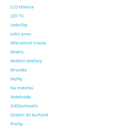
LCD televize
LED TV
Ledničky
Letní pneu
Mikrovlnné trouby
Mixéry
Mobilní telefony
Mrazáky
Myčky
Na motorku
Notebooky
Odšťavňovače
Ostatní do kuchyně
Pračky