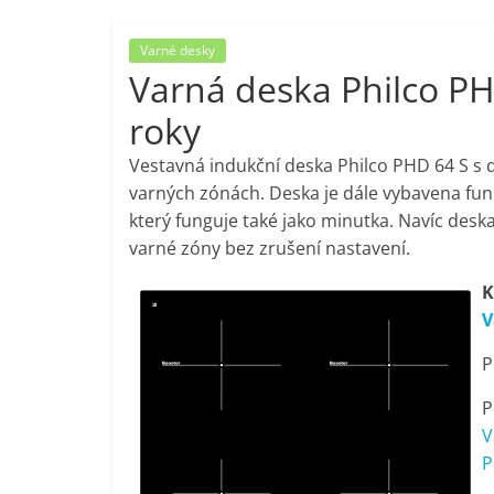
porovnání,
Varné desky
Varná deska Philco PH
pračky,
roky
televize,
Vestavná indukční deska Philco PHD 64 S s
varných zónách. Deska je dále vybavena fu
notebooky,
který funguje také jako minutka. Navíc desk
varné zóny bez zrušení nastavení.
mobilní
K
V
telefony,
P
kávovary,
P
V
bazény
P