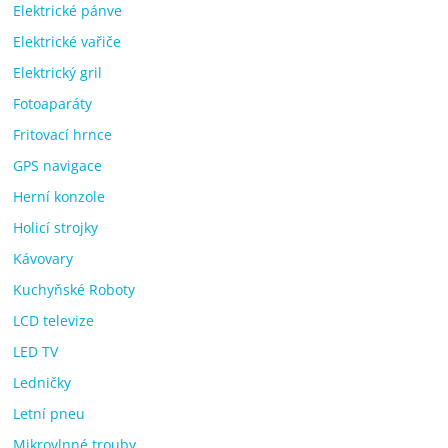
Elektrické pánve
Elektrické vařiče
Elektrický gril
Fotoaparáty
Fritovací hrnce
GPS navigace
Herní konzole
Holicí strojky
Kávovary
Kuchyňské Roboty
LCD televize
LED TV
Ledničky
Letní pneu
Mikrovlnné trouby