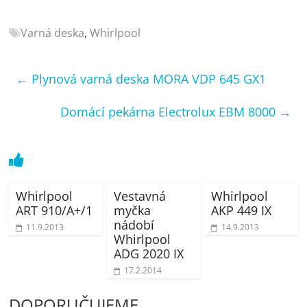
porovnání
Elektro
Varná deska
,
Whirlpool
OK,
recenze,
pračky,
←
Plynová varná deska MORA VDP 645 GX1
televize,
notebooky,
Domácí pekárna Electrolux EBM 8000
→
mobilní
telefony,
kávovary,
bazény
Whirlpool
Vestavná
Whirlpool
ART 910/A+/1
myčka
AKP 449 IX
nádobí
11.9.2013
14.9.2013
Whirlpool
ADG 2020 IX
17.2.2014
DOPORUČUJEME