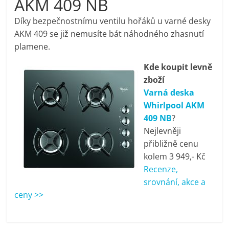
AKM 409 NB
pračky,
Díky bezpečnostnímu ventilu hořáků u varné desky
AKM 409 se již nemusíte bát náhodného zhasnutí
televize,
plamene.
Kde koupit levně
notebooky,
zboží
Varná deska
mobilní
Whirlpool AKM
409 NB
?
telefony,
Nejlevněji
přibližně cenu
kávovary,
kolem 3 949,- Kč
Recenze,
bazény
srovnání, akce a
ceny >>
Nejlepší
elektronika