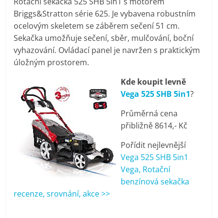
Rotační sekačka 525 SHB 5in1 s motorem
pračky,
Briggs&Stratton série 625. Je vybavena robustním
ocelovým skeletem se záběrem sečení 51 cm.
televize,
Sekačka umožňuje sečení, sběr, mulčování, boční
vyhazování. Ovládací panel je navržen s praktickým
úložným prostorem.
notebooky,
Kde koupit levně
mobilní
Vega 525 SHB 5in1
?
Průměrná cena
telefony,
přibližně 8614,- Kč
kávovary,
Pořídit nejlevnější
Vega 525 SHB 5in1
Vega, Rotační
bazény
benzínová sekačka
recenze, srovnání, akce >>
Nejlepší
elektronika