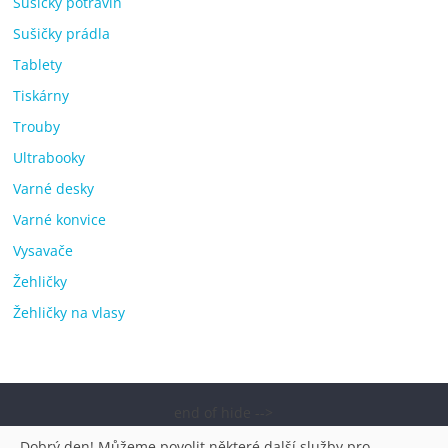
Sušičky potravin
Sušičky prádla
Tablety
Tiskárny
Trouby
Ultrabooky
Varné desky
Varné konvice
Vysavače
Žehličky
Žehličky na vlasy
end of hide -->
Copyright © 2026
Elektro OK – nejlepší elektronika porovnání,
„Dobrý den! Můžeme povolit některé další služby pro