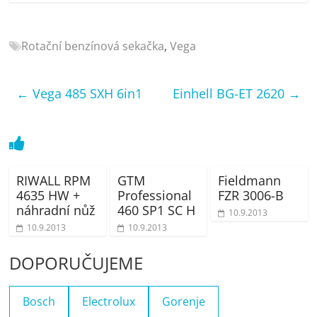
porovnání
Elektro
OK,
Rotační benzínová sekačka
,
Vega
recenze,
pračky,
←
Vega 485 SXH 6in1
Einhell BG-ET 2620
→
televize,
notebooky,
mobilní
telefony,
kávovary,
bazény
RIWALL RPM
GTM
Fieldmann
4635 HW +
Professional
FZR 3006-B
náhradní nůž
460 SP1 SC H
10.9.2013
10.9.2013
10.9.2013
DOPORUČUJEME
Bosch
Electrolux
Gorenje