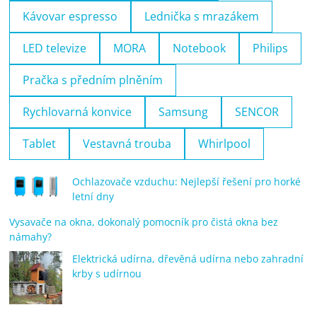
Kávovar espresso
Lednička s mrazákem
LED televize
MORA
Notebook
Philips
Pračka s předním plněním
Rychlovarná konvice
Samsung
SENCOR
Tablet
Vestavná trouba
Whirlpool
Ochlazovače vzduchu: Nejlepší řešení pro horké
letní dny
Vysavače na okna, dokonalý pomocník pro čistá okna bez
námahy?
Elektrická udírna, dřevěná udírna nebo zahradní
krby s udírnou