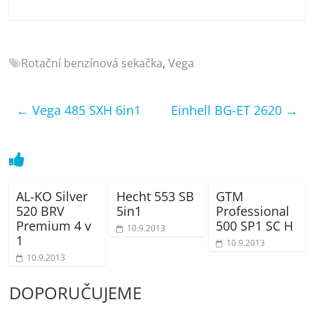
porovnání
Elektro
OK,
recenze,
Rotační benzínová sekačka
,
Vega
pračky,
televize,
←
Vega 485 SXH 6in1
Einhell BG-ET 2620
→
notebooky,
mobilní
telefony,
kávovary,
bazény
AL-KO Silver
Hecht 553 SB
GTM
520 BRV
5in1
Professional
Premium 4 v
500 SP1 SC H
10.9.2013
1
10.9.2013
10.9.2013
DOPORUČUJEME