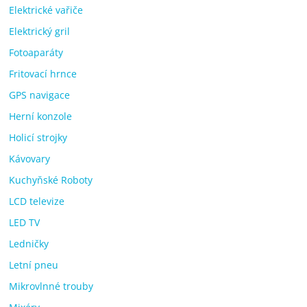
Elektrické vařiče
Elektrický gril
Fotoaparáty
Fritovací hrnce
GPS navigace
Herní konzole
Holicí strojky
Kávovary
Kuchyňské Roboty
LCD televize
LED TV
Ledničky
Letní pneu
Mikrovlnné trouby