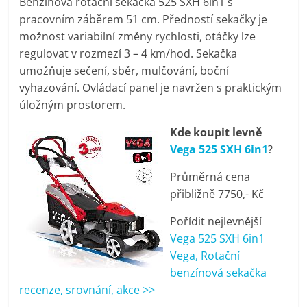
Benzínová rotační sekačka 525 SXH 6in1 s
pračky,
pracovním záběrem 51 cm. Předností sekačky je
možnost variabilní změny rychlosti, otáčky lze
televize,
regulovat v rozmezí 3 – 4 km/hod. Sekačka
umožňuje sečení, sběr, mulčování, boční
vyhazování. Ovládací panel je navržen s praktickým
notebooky,
úložným prostorem.
mobilní
Kde koupit levně
Vega 525 SXH 6in1
?
telefony,
Průměrná cena
přibližně 7750,- Kč
kávovary,
Pořídit nejlevnější
Vega 525 SXH 6in1
bazény
Vega, Rotační
benzínová sekačka
Nejlepší
recenze, srovnání, akce >>
elektronika