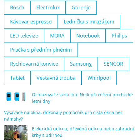
Bosch
Electrolux
Gorenje
Kávovar espresso
Lednička s mrazákem
LED televize
MORA
Notebook
Philips
Pračka s předním plněním
Rychlovarná konvice
Samsung
SENCOR
Tablet
Vestavná trouba
Whirlpool
Ochlazovače vzduchu: Nejlepší řešení pro horké
letní dny
Vysavače na okna, dokonalý pomocník pro čistá okna bez
námahy?
Elektrická udírna, dřevěná udírna nebo zahradní
krby s udírnou