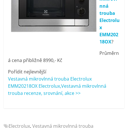
porovnání
nná
Elektro
trouba
OK,
Electrolu
recenze,
x
pračky,
EMM202
televize,
18OX
?
notebooky,
mobilní
Průměrn
telefony,
á cena přibližně 8990,- Kč
kávovary,
Pořídit nejlevnější
bazény
Vestavná mikrovlnná trouba Electrolux
EMM20218OX Electrolux,Vestavná mikrovlnná
trouba recenze, srovnání, akce >>
Electrolux
,
Vestavná mikrovlnná trouba