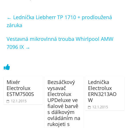
←
Lednička Liebherr TP 1710 + prodloužená
záruka
Vestavná mikrovlnná trouba Whirlpool AMW
7096 IX
→
Mixér
Bezsáčkový
Lednička
Electrolux
vysavač
Electrolux
ESTM7500S
Electrolux
ERN3213AO
UPDeluxe ve
W
12.1.2015
fialové barvě
12.1.2015
s dálkovým
ovládáním na
rukojeti s