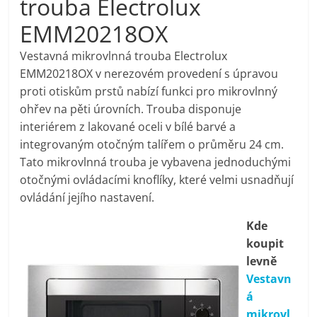
trouba Electrolux
pračky,
EMM20218OX
televize,
Vestavná mikrovlnná trouba Electrolux
EMM20218OX v nerezovém provedení s úpravou
proti otiskům prstů nabízí funkci pro mikrovlnný
notebooky,
ohřev na pěti úrovních. Trouba disponuje
interiérem z lakované oceli v bílé barvé a
mobilní
integrovaným otočným talířem o průměru 24 cm.
Tato mikrovlnná trouba je vybavena jednoduchými
telefony,
otočnými ovládacími knoflíky, které velmi usnadňují
ovládání jejího nastavení.
kávovary,
Kde
koupit
bazény
levně
Vestavn
Nejlepší
á
elektronika
mikrovl