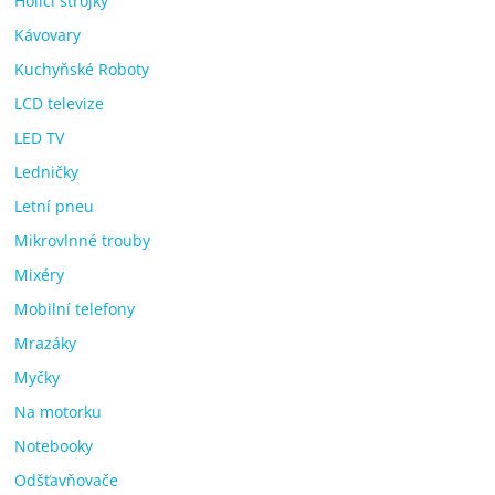
Holicí strojky
Kávovary
Kuchyňské Roboty
LCD televize
LED TV
Ledničky
Letní pneu
Mikrovlnné trouby
Mixéry
Mobilní telefony
Mrazáky
Myčky
Na motorku
Notebooky
Odšťavňovače