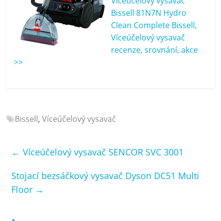
Víceúčelový vysavač
porovnání
Bissell 81N7N Hydro
Elektro
Clean Complete Bissell,
OK,
Víceúčelový vysavač
recenze,
recenze, srovnání, akce
pračky,
>>
televize,
notebooky,
mobilní
telefony,
kávovary,
Bissell
,
Víceúčelový vysavač
bazény
←
Víceúčelový vysavač SENCOR SVC 3001
Stojací bezsáčkový vysavač Dyson DC51 Multi
Floor
→