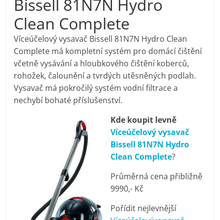
Bissell 81N7N Hydro
pračky,
Clean Complete
televize,
Víceúčelový vysavač Bissell 81N7N Hydro Clean
Complete má kompletní systém pro domácí čištění
včetně vysávání a hloubkového čištění koberců,
notebooky,
rohožek, čalounění a tvrdých utěsněných podlah.
Vysavač má pokročilý systém vodní filtrace a
mobilní
nechybí bohaté příslušenství.
telefony,
Kde koupit levně
Víceúčelový vysavač
Bissell 81N7N Hydro
kávovary,
Clean Complete
?
bazény
Průměrná cena přibližně
9990,- Kč
Nejlepší
Pořídit nejlevnější
elektronika