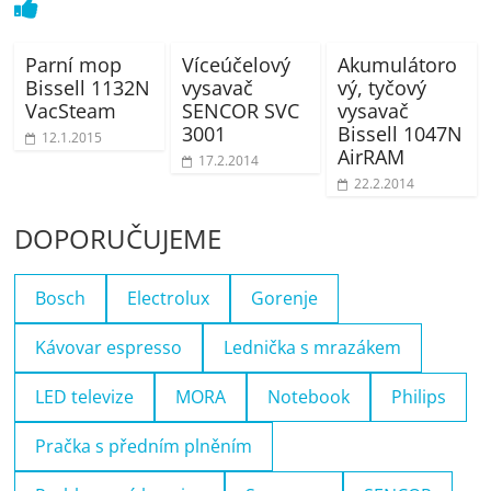
Parní mop
Víceúčelový
Akumulátoro
Bissell 1132N
vysavač
vý, tyčový
VacSteam
SENCOR SVC
vysavač
3001
Bissell 1047N
12.1.2015
AirRAM
17.2.2014
22.2.2014
DOPORUČUJEME
Bosch
Electrolux
Gorenje
Kávovar espresso
Lednička s mrazákem
LED televize
MORA
Notebook
Philips
Pračka s předním plněním