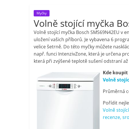
porovnání,
Myčky
Volně stojící myčka 
pračky,
Volně stojící myčka Bosch SMS69N42EU v ene
televize,
uložení vašich příborů. Je vybavena 6 progr
velice šetrně. Do této myčky můžete nasklád
např. funci IntenzivZone, která je určena p
notebooky,
která při zvýšené teplotě sušení odstraní až 
mobilní
Kde koupit
Volně stoj
telefony,
Průměrná ce
kávovary,
Pořídit nejl
Volně stojí
recenze, sr
bazény