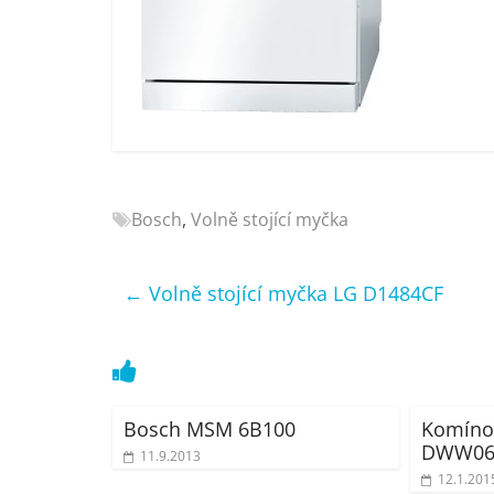
Nejlepší
elektronika
porovnání
Elektro
OK,
recenze,
pračky,
televize,
Bosch
,
Volně stojící myčka
notebooky,
mobilní
telefony,
←
Volně stojící myčka LG D1484CF
kávovary,
bazény
Bosch MSM 6B100
Komíno
DWW06
11.9.2013
12.1.201