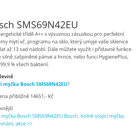
Bosch SMS69N42EU
rgetické třídě A++ s výsuvnou zásuvkou pro perfektní
amy mytí vč. programu na sklo, který umyje vaše sklenice
at až 13 sad nádobí. Dále můžete využít i přídavné funkce
ro silně zašpiněné pánve a hrnce, nebo funci HygienePlus,
99,9 % všech bakterií.
 levně
ící myčka Bosch SMS69N42EU
?
na přibližně 14651,- Kč
evnější
cí myčka Bosch SMS69N42EU Bosch, Volně stojící myčka
ovnání, akce >>