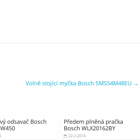
Volně stojící myčka Bosch SMS54M48EU
→
vý odsavač Bosch
Předem plněná pračka
W450
Bosch WLX20162BY
5
22.2.2014