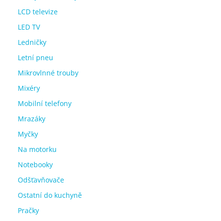
LCD televize
LED TV
Ledničky
Letní pneu
Mikrovlnné trouby
Mixéry
Mobilní telefony
Mrazáky
Myčky
Na motorku
Notebooky
Odšťavňovače
Ostatní do kuchyně
Pračky