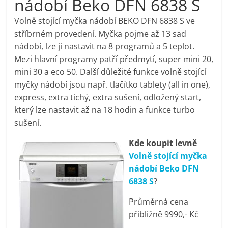
nádobí Beko DFN 6838 S
pračky,
Volně stojící myčka nádobí BEKO DFN 6838 S ve
stříbrném provedení. Myčka pojme až 13 sad
televize,
nádobí, lze ji nastavit na 8 programů a 5 teplot.
Mezi hlavní programy patří předmytí, super mini 20,
notebooky,
mini 30 a eco 50. Další důležité funkce volně stojící
myčky nádobí jsou např. tlačítko tablety (all in one),
mobilní
express, extra tichý, extra sušení, odložený start,
který lze nastavit až na 18 hodin a funkce turbo
sušení.
telefony,
Kde koupit levně
kávovary,
Volně stojící myčka
nádobí Beko DFN
bazény
6838 S
?
Průměrná cena
Nejlepší
přibližně 9990,- Kč
elektronika