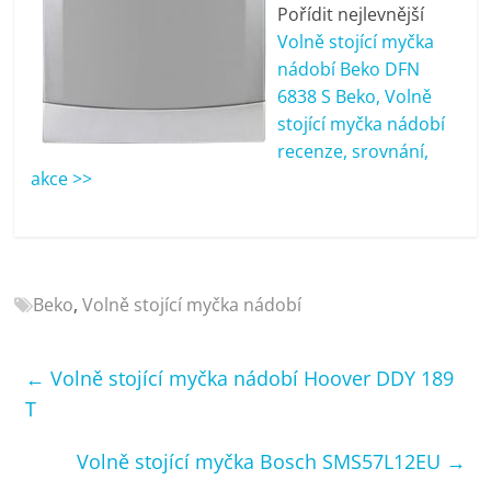
porovnání
Pořídit nejlevnější
Elektro
Volně stojící myčka
OK,
nádobí Beko DFN
recenze,
6838 S Beko, Volně
pračky,
stojící myčka nádobí
televize,
recenze, srovnání,
notebooky,
akce >>
mobilní
telefony,
kávovary,
bazény
Beko
,
Volně stojící myčka nádobí
←
Volně stojící myčka nádobí Hoover DDY 189
T
Volně stojící myčka Bosch SMS57L12EU
→