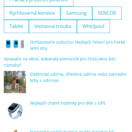
Rychlovarná konvice
Samsung
SENCOR
Tablet
Vestavná trouba
Whirlpool
Ochlazovače vzduchu: Nejlepší řešení pro horké
letní dny
Vysavače na okna, dokonalý pomocník pro čistá okna bez
námahy?
Elektrická udírna, dřevěná udírna nebo zahradní
krby s udírnou
Nejlepší chytré hodinky pro děti s GPS
Nejprodávanější tlaková myčka Kärcher K5