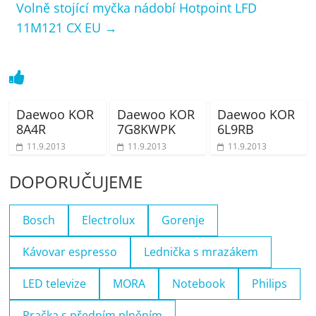
Volně stojící myčka nádobí Hotpoint LFD
11M121 CX EU
→
Daewoo KOR
Daewoo KOR
Daewoo KOR
8A4R
7G8KWPK
6L9RB
11.9.2013
11.9.2013
11.9.2013
DOPORUČUJEME
Bosch
Electrolux
Gorenje
Kávovar espresso
Lednička s mrazákem
LED televize
MORA
Notebook
Philips
Pračka s předním plněním