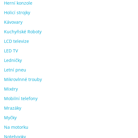
Herní konzole
Holicí strojky
Kávovary
Kuchyňské Roboty
LCD televize
LED TV
Ledničky
Letní pneu
Mikrovlnné trouby
Mixéry
Mobilní telefony
Mrazáky
Myčky
Na motorku
Notebooky