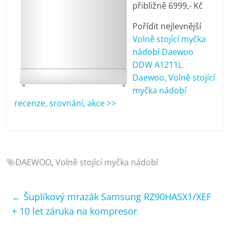
přibližně 6999,- Kč
porovnání
Elektro
Pořídit nejlevnější
OK,
Volně stojící myčka
recenze,
nádobí Daewoo
pračky,
DDW A1211L
televize,
Daewoo, Volně stojící
notebooky,
myčka nádobí
mobilní
recenze, srovnání, akce >>
telefony,
kávovary,
bazény
DAEWOO
,
Volně stojící myčka nádobí
←
Šuplíkový mrazák Samsung RZ90HASX1/XEF
+ 10 let záruka na kompresor