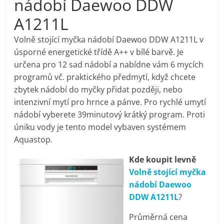
nádobí Daewoo DDW
pračky,
A1211L
televize,
Volně stojící myčka nádobí Daewoo DDW A1211L v
úsporné energetické třídě A++ v bílé barvě. Je
určena pro 12 sad nádobí a nabídne vám 6 mycích
notebooky,
programů vč. praktického předmytí, když chcete
zbytek nádobí do myčky přidat později, nebo
mobilní
intenzivní mytí pro hrnce a pánve. Pro rychlé umytí
nádobí vyberete 39minutový krátký program. Proti
telefony,
úniku vody je tento model vybaven systémem
Aquastop.
kávovary,
Kde koupit levně
Volně stojící myčka
bazény
nádobí Daewoo
DDW A1211L
?
Nejlepší
Průměrná cena
elektronika