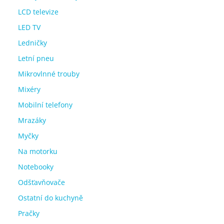
LCD televize
LED TV
Ledničky
Letní pneu
Mikrovlnné trouby
Mixéry
Mobilní telefony
Mrazáky
Myčky
Na motorku
Notebooky
Odšťavňovače
Ostatní do kuchyně
Pračky