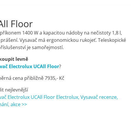
ll Floor
 příkonem 1400 W a kapacitou nádoby na nečistoty 1,8 l,
 prášení. Vysavač má ergonomickou rukojeť. Teleskopické
říslušenství je samořejmostí.
koupit levně
vač Electrolux UCAll Floor
?
ěrná cena přibližně 7935,- Kč
it nejlevnější
ač Electrolux UCAll Floor Electrolux, Vysavač recenze,
nání, akce >>