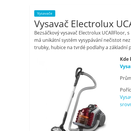
porovnání,
Vysavače
Vysavač Electrolux UCA
pračky,
Bezsáčkový vysavač Electrolux UCAllFloor, s
televize,
má unikátní systém vysypávání nečistot nez
trubky, hubice na tvrdé podlahy a základní p
notebooky,
Kde 
Vysa
mobilní
Prům
telefony,
Poříd
Vysav
kávovary,
srov
bazény