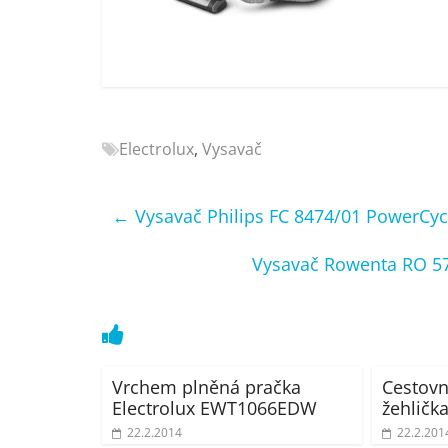
Nejlepší
elektronika
porovnání
Elektro
OK,
recenze,
Electrolux
,
Vysavač
pračky,
televize,
notebooky,
←
Vysavač Philips FC 8474/01 PowerCy
mobilní
telefony,
Vysavač Rowenta RO 57
kávovary,
bazény
Vrchem plněná pračka
Cestovn
Electrolux EWT1066EDW
žehličk
22.2.2014
22.2.201