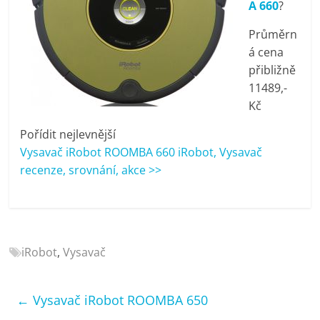
A 660
?
porovnání
Elektro
Průměrn
OK,
á cena
recenze,
přibližně
pračky,
11489,-
televize,
Kč
notebooky,
mobilní
Pořídit nejlevnější
telefony,
Vysavač iRobot ROOMBA 660 iRobot, Vysavač
kávovary,
recenze, srovnání, akce >>
bazény
iRobot
,
Vysavač
←
Vysavač iRobot ROOMBA 650