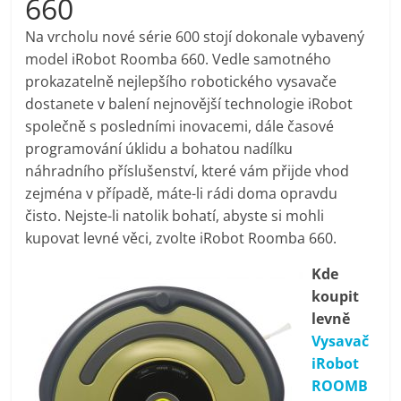
660
pračky,
Na vrcholu nové série 600 stojí dokonale vybavený
model iRobot Roomba 660. Vedle samotného
televize,
prokazatelně nejlepšího robotického vysavače
dostanete v balení nejnovější technologie iRobot
notebooky,
společně s posledními inovacemi, dále časové
programování úklidu a bohatou nadílku
mobilní
náhradního příslušenství, které vám přijde vhod
zejména v případě, máte-li rádi doma opravdu
čisto. Nejste-li natolik bohatí, abyste si mohli
telefony,
kupovat levné věci, zvolte iRobot Roomba 660.
kávovary,
Kde
koupit
bazény
levně
Vysavač
iRobot
Nejlepší
ROOMB
elektronika