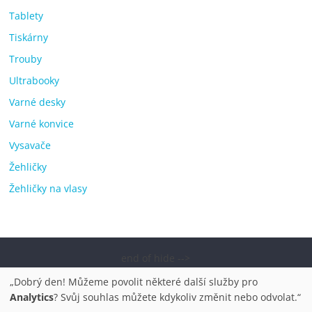
Tablety
Tiskárny
Trouby
Ultrabooky
Varné desky
Varné konvice
Vysavače
Žehličky
Žehličky na vlasy
end of hide -->
Copyright © 2026
Elektro OK – nejlepší elektronika porovnání,
„Dobrý den! Můžeme povolit některé další služby pro
pračky, televize, notebooky, mobilní telefony, kávovary,
Analytics
? Svůj souhlas můžete kdykoliv změnit nebo odvolat.“
bazény
. Všechna práva vyhrazena.