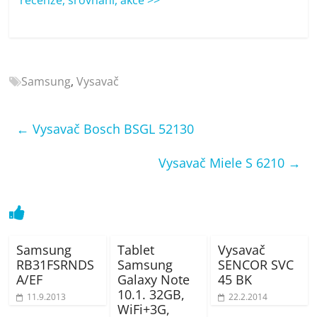
porovnání
Elektro
OK,
recenze,
pračky,
Samsung
,
Vysavač
televize,
notebooky,
mobilní
←
Vysavač Bosch BSGL 52130
telefony,
kávovary,
Vysavač Miele S 6210
→
bazény
Samsung
Tablet
Vysavač
RB31FSRNDS
Samsung
SENCOR SVC
A/EF
Galaxy Note
45 BK
10.1. 32GB,
11.9.2013
22.2.2014
WiFi+3G,