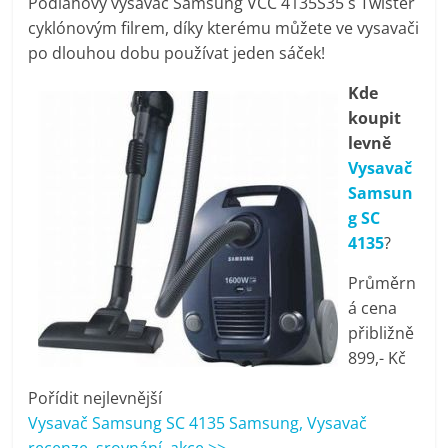
Podlahový vysavač Samsung VCC 4135S35 s Twister
pračky,
cyklónovým filrem, díky kterému můžete ve vysavači
po dlouhou dobu používat jeden sáček!
televize,
Kde
koupit
notebooky,
levně
Vysavač
mobilní
Samsun
g SC
telefony,
4135
?
Průměrn
kávovary,
á cena
přibližně
bazény
899,- Kč
Pořídit nejlevnější
Nejlepší
Vysavač Samsung SC 4135 Samsung, Vysavač
elektronika
recenze, srovnání, akce >>