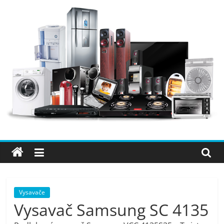
Přeskočit
na
obsah
Elektro
OK
–
nejlepší
elektronika
Vysavače
Vysavač Samsung SC 4135
porovnání,