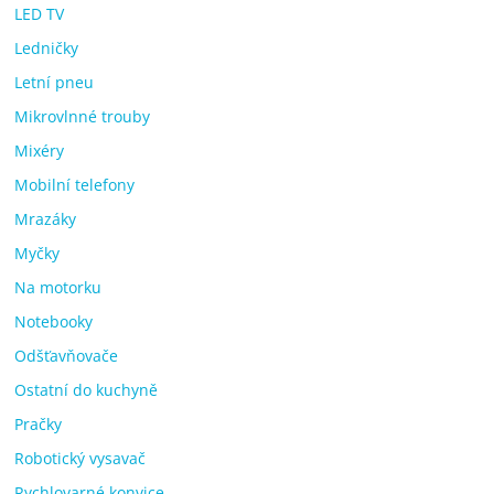
LED TV
Ledničky
Letní pneu
Mikrovlnné trouby
Mixéry
Mobilní telefony
Mrazáky
Myčky
Na motorku
Notebooky
Odšťavňovače
Ostatní do kuchyně
Pračky
Robotický vysavač
Rychlovarné konvice