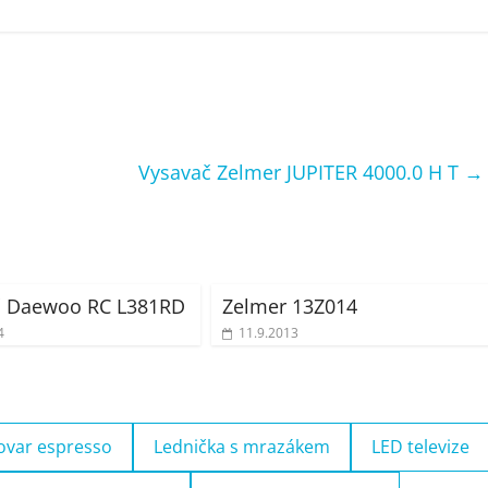
Vysavač Zelmer JUPITER 4000.0 H T
→
č Daewoo RC L381RD
Zelmer 13Z014
4
11.9.2013
ovar espresso
Lednička s mrazákem
LED televize