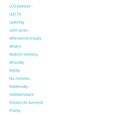
LCD televize
LED TV
Ledničky
Letní pneu
Mikrovlnné trouby
Mixéry
Mobilní telefony
Mrazáky
Myčky
Na motorku
Notebooky
Odšťavňovače
Ostatní do kuchyně
Pračky