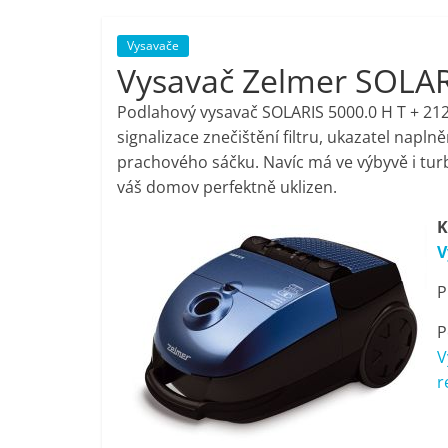
porovnání,
Vysavače
Vysavač Zelmer SOLAR
pračky,
Podlahový vysavač SOLARIS 5000.0 H T + 212 
televize,
signalizace znečištění filtru, ukazatel napl
prachového sáčku. Navíc má ve výbyvě i turb
váš domov perfektně uklizen.
notebooky,
K
mobilní
V
P
telefony,
P
kávovary,
V
r
bazény