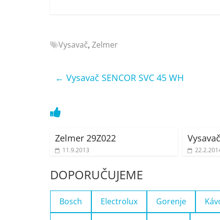
Nejlepší
elektronika
porovnání
Vysavač
,
Zelmer
Elektro
OK,
recenze,
←
Vysavač SENCOR SVC 45 WH
pračky,
televize,
notebooky,
mobilní
telefony,
Zelmer 29Z022
Vysava
kávovary,
11.9.2013
22.2.201
bazény
DOPORUČUJEME
Bosch
Electrolux
Gorenje
Káv