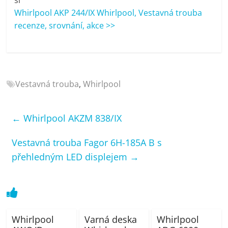
porovnání
Whirlpool AKP 244/IX Whirlpool, Vestavná trouba
Elektro
recenze, srovnání, akce >>
OK,
recenze,
pračky,
televize,
notebooky,
Vestavná trouba
,
Whirlpool
mobilní
telefony,
kávovary,
←
Whirlpool AKZM 838/IX
bazény
Vestavná trouba Fagor 6H-185A B s
přehledným LED displejem
→
Whirlpool
Varná deska
Whirlpool