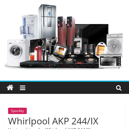
Přeskočit
na
obsah
Elektro
OK
–
nejlepší
elektronika
Sporáky
Whirlpool AKP 244/IX
porovnání,