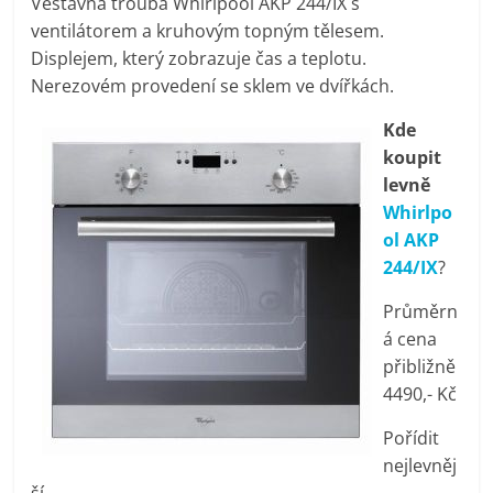
Vestavná trouba Whirlpool AKP 244/IX s
pračky,
ventilátorem a kruhovým topným tělesem.
Displejem, který zobrazuje čas a teplotu.
televize,
Nerezovém provedení se sklem ve dvířkách.
Kde
notebooky,
koupit
levně
mobilní
Whirlpo
ol AKP
telefony,
244/IX
?
Průměrn
kávovary,
á cena
přibližně
bazény
4490,- Kč
Pořídit
Nejlepší
nejlevněj
elektronika
ší