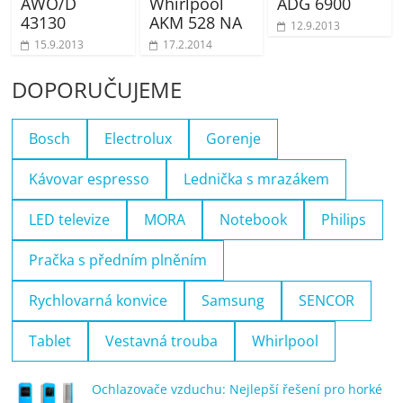
AWO/D
Whirlpool
ADG 6900
43130
AKM 528 NA
12.9.2013
15.9.2013
17.2.2014
DOPORUČUJEME
Bosch
Electrolux
Gorenje
Kávovar espresso
Lednička s mrazákem
LED televize
MORA
Notebook
Philips
Pračka s předním plněním
Rychlovarná konvice
Samsung
SENCOR
Tablet
Vestavná trouba
Whirlpool
Ochlazovače vzduchu: Nejlepší řešení pro horké