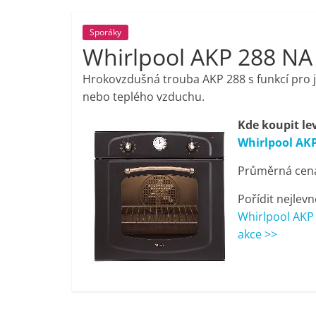
porovnání,
Sporáky
Whirlpool AKP 288 NA
pračky,
Hrokovzdušná trouba AKP 288 s funkcí pro 
televize,
nebo teplého vzduchu.
Kde koupit le
notebooky,
Whirlpool AK
Průměrná cena 
mobilní
Pořídit nejlevn
telefony,
Whirlpool AKP 
akce >>
kávovary,
bazény