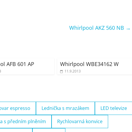
Whirlpool AKZ 560 NB
→
ol AFB 601 AP
Whirlpool WBE34162 W
3
11.9.2013
ovar espresso
Lednička s mrazákem
LED televize
a s předním plněním
Rychlovarná konvice