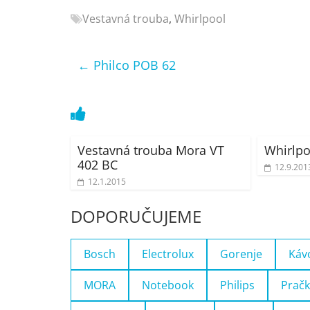
Nejlepší
Vestavná trouba
,
Whirlpool
elektronika
porovnání
←
Philco POB 62
Elektro
OK,
recenze,
pračky,
televize,
notebooky,
Vestavná trouba Mora VT
Whirlpo
402 BC
mobilní
12.9.201
telefony,
12.1.2015
kávovary,
DOPORUČUJEME
bazény
Bosch
Electrolux
Gorenje
Káv
MORA
Notebook
Philips
Pračk