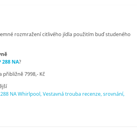
jemné rozmražení citlivého jídla použitím buď studeného
vně
P 288 NA
?
přibližně 7998,- Kč
ější
288 NA Whirlpool, Vestavná trouba recenze, srovnání,