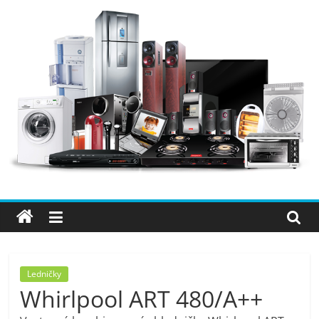
Přeskočit
na
obsah
Elektro
OK
–
nejlepší
elektronika
Ledničky
Whirlpool ART 480/A++
porovnání,