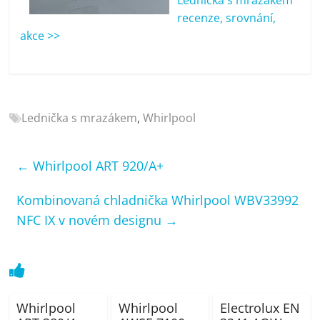
porovnání
recenze, srovnání,
Elektro
akce >>
OK,
recenze,
pračky,
televize,
notebooky,
Lednička s mrazákem
,
Whirlpool
mobilní
telefony,
kávovary,
←
Whirlpool ART 920/A+
bazény
Kombinovaná chladnička Whirlpool WBV33992
NFC IX v novém designu
→
Whirlpool
Whirlpool
Electrolux EN