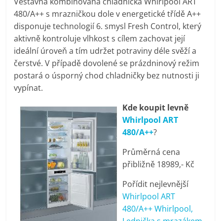
Vestavná kombinovaná chladnička Whirlpool ART
pračky,
480/A++ s mrazničkou dole v energetické třídě A++
disponuje technologií 6. smysl Fresh Control, který
televize,
aktivně kontroluje vlhkost s cílem zachovat její
ideální úroveň a tím udržet potraviny déle svěží a
čerstvé. V případě dovolené se prázdninový režim
notebooky,
postará o úsporný chod chladničky bez nutnosti ji
vypínat.
mobilní
Kde koupit levně
telefony,
Whirlpool ART
480/A++
?
kávovary,
Průměrná cena
přibližně 18989,- Kč
bazény
Pořídit nejlevnější
Whirlpool ART
Nejlepší
480/A++ Whirlpool,
elektronika
Lednička s mrazákem