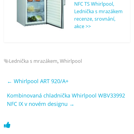
porovnání
NFC TS Whirlpool,
Elektro
Lednička s mrazákem
OK,
recenze, srovnání,
recenze,
akce >>
pračky,
televize,
notebooky,
mobilní
Lednička s mrazákem
,
Whirlpool
telefony,
kávovary,
bazény
←
Whirlpool ART 920/A+
Kombinovaná chladnička Whirlpool WBV33992
NFC IX v novém designu
→