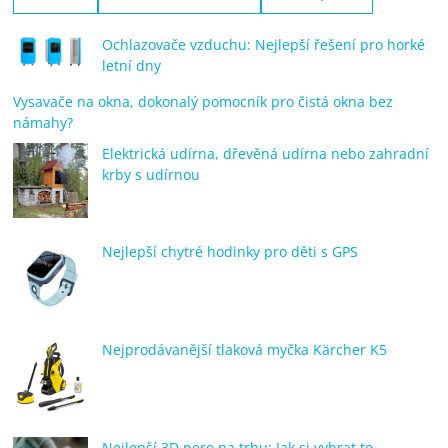
Ochlazovače vzduchu: Nejlepší řešení pro horké
letní dny
Vysavače na okna, dokonalý pomocník pro čistá okna bez
námahy?
Elektrická udírna, dřevěná udírna nebo zahradní
krby s udírnou
Nejlepší chytré hodinky pro děti s GPS
Nejprodávanější tlaková myčka Kärcher K5
Nejlepší 3D pero na trhu: Jak si vybrat to