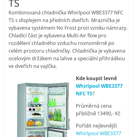
TS
pračky,
Kombinovaná chladnička Whirlpool WBE3377 NFC
TS s displejem na předních dveřích. Mraznička je
televize,
vybavena systémem No Frost proti vzniku námrazy.
Chladící část je vybavena Multi-Air flow pro
notebooky,
rozdělení chladného vzduchu rovnoměrně po
celém prostoru chladničky. Chladnička je vybavena
mobilní
ocelovým držákem na lahve a speciální přihrádkou
ve dveřích na vajíčka.
telefony,
Kde koupit levně
Whirlpool WBE3377
kávovary,
NFC TS
?
Průměrná cena
bazény
přibližně 13490,- Kč
Pořídit nejlevnější
Nejlepší
Whirlpool WBE3377
elektronika