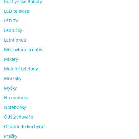
Kuchyňské Roboty
LCD televize
LED TV
Ledničky
Letní pneu
Mikrovlnné trouby
Mixéry
Mobilní telefony
Mrazáky
Myčky
Na motorku
Notebooky
Odšťavňovače
Ostatní do kuchyně
Pračky